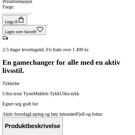
Prisinformasjon
Farge:
Legg til
Lagre som favoritt
2-5 dager leveringstid. Fri frakt over 1 499 kr.
En gamechanger for alle med en aktiv
livsstil.
Tykkelse
Ultra-tynn
Tynn
Middels
Tykk
Ultra-tykk
Egner seg godt for
:
Aktiv hverdag
Løping og høy intensitet
Fjell og fottur
Produktbeskrivelse