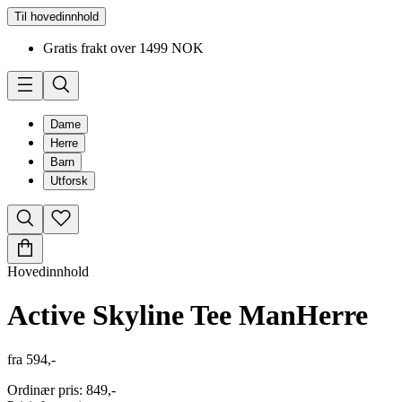
Til hovedinnhold
Gratis frakt over 1499 NOK
Dame
Herre
Barn
Utforsk
Hovedinnhold
Active Skyline Tee Man
Herre
fra
594,-
Ordinær pris
:
849,-