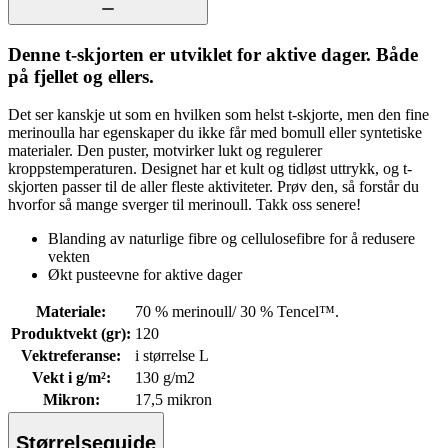
Denne t-skjorten er utviklet for aktive dager. Både
på fjellet og ellers.
Det ser kanskje ut som en hvilken som helst t-skjorte, men den fine
merinoulla har egenskaper du ikke får med bomull eller syntetiske
materialer. Den puster, motvirker lukt og regulerer
kroppstemperaturen. Designet har et kult og tidløst uttrykk, og t-
skjorten passer til de aller fleste aktiviteter. Prøv den, så forstår du
hvorfor så mange sverger til merinoull. Takk oss senere!
Blanding av naturlige fibre og cellulosefibre for å redusere
vekten
Økt pusteevne for aktive dager
Materiale
:
70 % merinoull/ 30 % Tencel™.
Produktvekt (gr)
:
120
Vektreferanse
:
i størrelse L
Vekt i g/m²
:
130 g/m2
Mikron
:
17,5 mikron
Størrelseguide