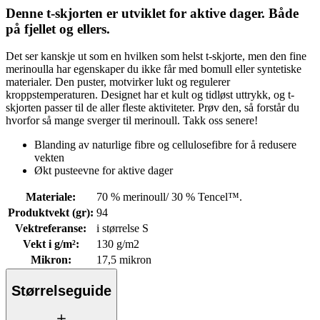
Denne t-skjorten er utviklet for aktive dager. Både
på fjellet og ellers.
Det ser kanskje ut som en hvilken som helst t-skjorte, men den fine
merinoulla har egenskaper du ikke får med bomull eller syntetiske
materialer. Den puster, motvirker lukt og regulerer
kroppstemperaturen. Designet har et kult og tidløst uttrykk, og t-
skjorten passer til de aller fleste aktiviteter. Prøv den, så forstår du
hvorfor så mange sverger til merinoull. Takk oss senere!
Blanding av naturlige fibre og cellulosefibre for å redusere
vekten
Økt pusteevne for aktive dager
Materiale
:
70 % merinoull/ 30 % Tencel™.
Produktvekt (gr)
:
94
Vektreferanse
:
i størrelse S
Vekt i g/m²
:
130 g/m2
Mikron
:
17,5 mikron
Størrelseguide