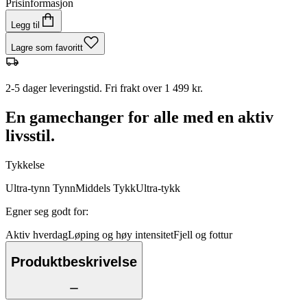
Prisinformasjon
Legg til
Lagre som favoritt
2-5 dager leveringstid. Fri frakt over 1 499 kr.
En gamechanger for alle med en aktiv
livsstil.
Tykkelse
Ultra-tynn
Tynn
Middels
Tykk
Ultra-tykk
Egner seg godt for
:
Aktiv hverdag
Løping og høy intensitet
Fjell og fottur
Produktbeskrivelse