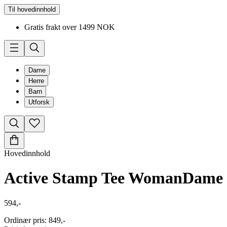
Til hovedinnhold
Gratis frakt over 1499 NOK
Dame
Herre
Barn
Utforsk
Hovedinnhold
Active Stamp Tee Woman
Dame
594,-
Ordinær pris
:
849,-