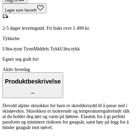
Legg til
Lagre som favoritt
2-5 dager leveringstid. Fri frakt over 1 499 kr.
Tykkelse
Ultra-tynn
Tynn
Middels
Tykk
Ultra-tykk
Egner seg godt for
:
Aktiv hverdag
Produktbeskrivelse
Devold alpine skisokker for barn er skreddersydd til å passe ned i
skistøvelen. Skisokken er isolerende og temperaturregulerende slik
at du holder deg tørr og varm på føttene. Elastisk for å gi perfekt
passform og minimere risikoen for gnagsår, samt høy på legg for å
hindre gnagsår mot støvel.