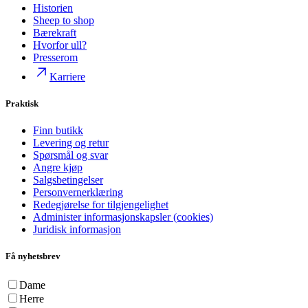
Historien
Sheep to shop
Bærekraft
Hvorfor ull?
Presserom
Karriere
Praktisk
Finn butikk
Levering og retur
Spørsmål og svar
Angre kjøp
Salgsbetingelser
Personvernerklæring
Redegjørelse for tilgjengelighet
Administer informasjonskapsler (cookies)
Juridisk informasjon
Få nyhetsbrev
Dame
Herre