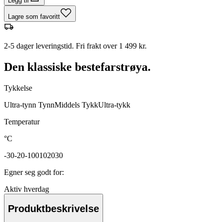
Legg til
Lagre som favoritt
2-5 dager leveringstid. Fri frakt over 1 499 kr.
Den klassiske bestefarstrøya.
Tykkelse
Ultra-tynn
Tynn
Middels
Tykk
Ultra-tykk
Temperatur
°C
-30
-20
-10
0
10
20
30
Egner seg godt for
:
Aktiv hverdag
Produktbeskrivelse