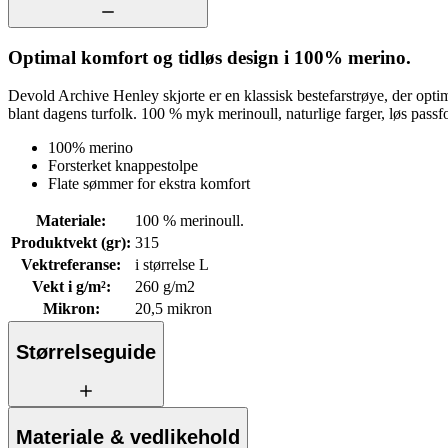
Optimal komfort og tidløs design i 100% merino.
Devold Archive Henley skjorte er en klassisk bestefarstrøye, der optim
blant dagens turfolk. 100 % myk merinoull, naturlige farger, løs passf
100% merino
Forsterket knappestolpe
Flate sømmer for ekstra komfort
Materiale
:
100 % merinoull.
Produktvekt (gr)
:
315
Vektreferanse
:
i størrelse L
Vekt i g/m²
:
260 g/m2
Mikron
:
20,5 mikron
Størrelseguide
Materiale & vedlikehold