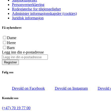
Salgsbetingelser
Personvernerklæring
Redegjørelse for tilgjengelighet
Administer informasjonskapsler (cookies)
Juridisk informasjon
Få nyhetsbrev
Dame
Herre
Barn
Legg inn din e-postadresse
Registrer
Følg oss
Devold on Facebook
Devold on Instagram
Devold 
Kontakt oss
(+47) 70 19 77 00