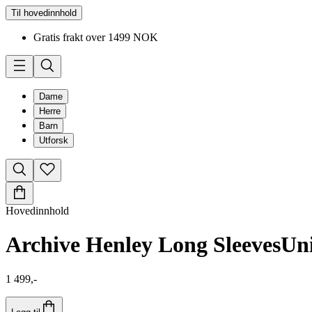
Til hovedinnhold
Gratis frakt over 1499 NOK
Dame
Herre
Barn
Utforsk
Hovedinnhold
Archive Henley Long Sleeves
Un
1 499,-