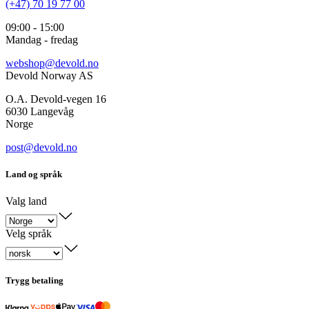
(+47) 70 19 77 00
09:00 - 15:00
Mandag - fredag
webshop@devold.no
Devold Norway AS
O.A. Devold-vegen 16
6030 Langevåg
Norge
post@devold.no
Land og språk
Valg land
Velg språk
Trygg betaling