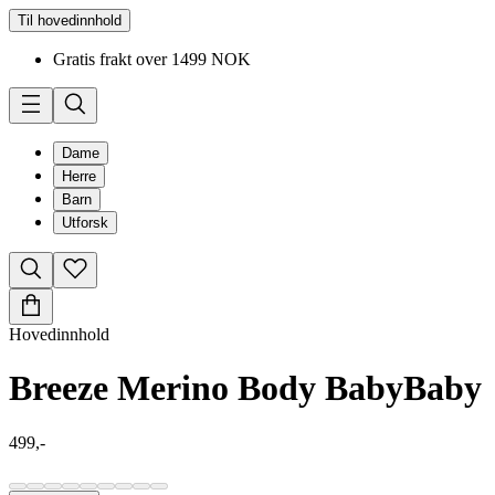
Til hovedinnhold
Gratis frakt over 1499 NOK
Dame
Herre
Barn
Utforsk
Hovedinnhold
Breeze Merino Body Baby
Baby
499,-