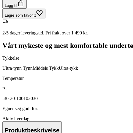
Legg til
Lagre som favoritt
2-5 dager leveringstid. Fri frakt over 1 499 kr.
Vårt mykeste og mest komfortable undertø
Tykkelse
Ultra-tynn
Tynn
Middels
Tykk
Ultra-tykk
Temperatur
°C
-30
-20
-10
0
10
20
30
Egner seg godt for
:
Aktiv hverdag
Produktbeskrivelse