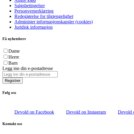
Angre kjøp
Salgsbetingelser
Personvernerklæring
Redegjørelse for tilgjengelighet
Administer informasjonskapsler (cookies)
Juridisk informasjon
Få nyhetsbrev
Dame
Herre
Barn
Legg inn din e-postadresse
Registrer
Følg oss
Devold on Facebook
Devold on Instagram
Devold 
Kontakt oss