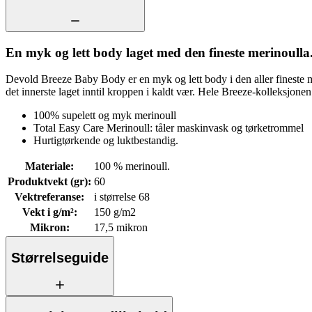
En myk og lett body laget med den fineste merinoulla
Devold Breeze Baby Body er en myk og lett body i den aller fineste me
det innerste laget inntil kroppen i kaldt vær. Hele Breeze-kolleksjone
100% supelett og myk merinoull
Total Easy Care Merinoull: tåler maskinvask og tørketrommel
Hurtigtørkende og luktbestandig.
Materiale
:
100 % merinoull.
Produktvekt (gr)
:
60
Vektreferanse
:
i størrelse 68
Vekt i g/m²
:
150 g/m2
Mikron
:
17,5 mikron
Størrelseguide