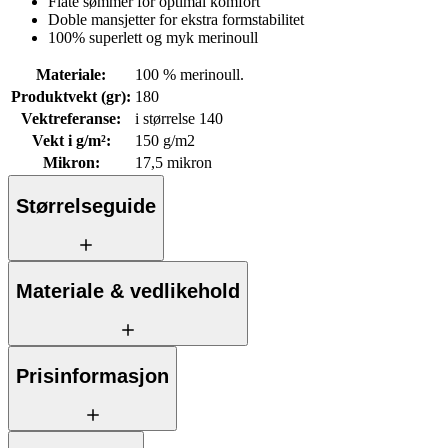
Flate sømmer for optimal komfort
Doble mansjetter for ekstra formstabilitet
100% superlett og myk merinoull
Materiale
:
100 % merinoull.
Produktvekt (gr)
:
180
Vektreferanse
:
i størrelse 140
Vekt i g/m²
:
150 g/m2
Mikron
:
17,5 mikron
Størrelseguide
Materiale & vedlikehold
Prisinformasjon