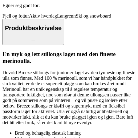
Egner seg godt for
:
Fjell og fottur
Aktiv hverdag
Langrenn
Ski og snowboard
Produktbeskrivelse
En myk og lett stillongs laget med den fineste
merinoulla.
Devold Breeze stillongs for junior er laget av den tynneste og fineste
ulla som finnes. Med 100 % merinoull, som vi har håndplukket for
sin kvalitet, er dette et superlett plagg som kan brukes året rundt.
Merinoull har en unik egenskap til å regulere temperatur og
transportere fuktighet, noe som gjør at denne ullongsen passer like
godt på sommeren som på vinteren – og vil puste og isolere etter
behov. Breeze stillongs er kløfri og supermyk, med en fleksibel
passform laget for aktivitet. Ulla er også naturlig antibakteriell og
motvirker lukt, slik at du kan bruke plagget igjen og igjen. Bare luft
det litt etter bruk, så er det klart til nye eventyr.
Bred og behagelig elastisk linning