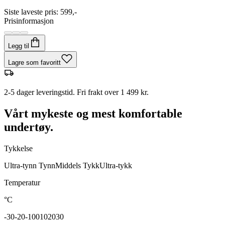
Siste laveste pris
:
599,-
Prisinformasjon
Legg til
Lagre som favoritt
2-5 dager leveringstid. Fri frakt over 1 499 kr.
Vårt mykeste og mest komfortable
undertøy.
Tykkelse
Ultra-tynn
Tynn
Middels
Tykk
Ultra-tykk
Temperatur
°C
-30
-20
-10
0
10
20
30