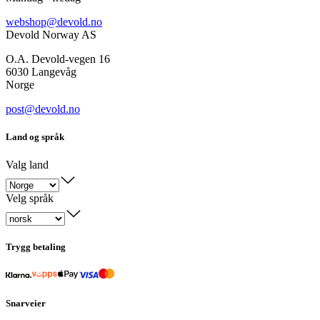
webshop@devold.no
Devold Norway AS
O.A. Devold-vegen 16
6030 Langevåg
Norge
post@devold.no
Land og språk
Valg land
Velg språk
Trygg betaling
Snarveier