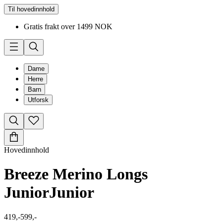
Til hovedinnhold
Gratis frakt over 1499 NOK
Dame
Herre
Barn
Utforsk
Hovedinnhold
Breeze Merino Longs
Junior
Junior
419,-
599,-