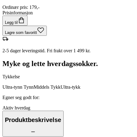
Ordinær pris
:
179,-
Prisinformasjon
Legg til
Lagre som favoritt
2-5 dager leveringstid. Fri frakt over 1 499 kr.
Myke og lette hverdagssokker.
Tykkelse
Ultra-tynn
Tynn
Middels
Tykk
Ultra-tykk
Egner seg godt for
:
Aktiv hverdag
Produktbeskrivelse