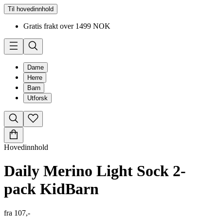
Til hovedinnhold
Gratis frakt over 1499 NOK
Dame
Herre
Barn
Utforsk
Hovedinnhold
Daily Merino Light Sock 2-
pack Kid
Barn
fra
107,-