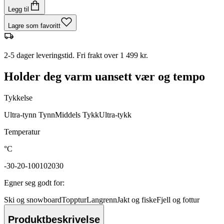
Legg til
Lagre som favoritt
2-5 dager leveringstid. Fri frakt over 1 499 kr.
Holder deg varm uansett vær og tempo
Tykkelse
Ultra-tynn
Tynn
Middels
Tykk
Ultra-tykk
Temperatur
°C
-30
-20
-10
0
10
20
30
Egner seg godt for
:
Ski og snowboard
Topptur
Langrenn
Jakt og fiske
Fjell og fottur
Produktbeskrivelse