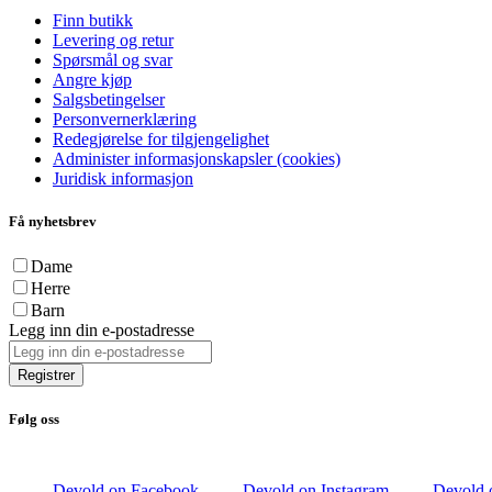
Finn butikk
Levering og retur
Spørsmål og svar
Angre kjøp
Salgsbetingelser
Personvernerklæring
Redegjørelse for tilgjengelighet
Administer informasjonskapsler (cookies)
Juridisk informasjon
Få nyhetsbrev
Dame
Herre
Barn
Legg inn din e-postadresse
Registrer
Følg oss
Devold on Facebook
Devold on Instagram
Devold 