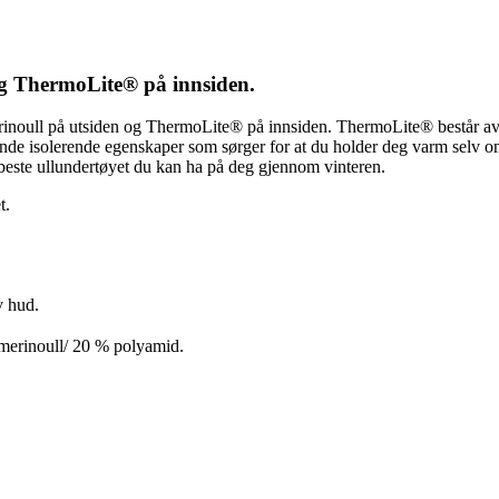
 og ThermoLite® på innsiden.
erinoull på utsiden og ThermoLite® på innsiden. ThermoLite® består av 
ående isolerende egenskaper som sørger for at du holder deg varm selv om
 beste ullundertøyet du kan ha på deg gjennom vinteren.
t.
v hud.
merinoull/ 20 % polyamid.