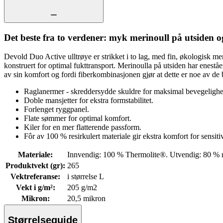
Det beste fra to verdener: myk merinoull på utsiden
Devold Duo Active ulltrøye er strikket i to lag, med fin, økologisk m
konstruert for optimal fukttransport. Merinoulla på utsiden har enest
av sin komfort og fordi fiberkombinasjonen gjør at dette er noe av de
Raglanermer - skreddersydde skuldre for maksimal bevegelighe
Doble mansjetter for ekstra formstabilitet.
Forlenget ryggpanel.
Flate sømmer for optimal komfort.
Kiler for en mer flatterende passform.
Fôr av 100 % resirkulert materiale gir ekstra komfort for sensiti
Materiale
:
Innvendig: 100 % Thermolite®. Utvendig: 80 % 
Produktvekt (gr)
:
265
Vektreferanse
:
i størrelse L
Vekt i g/m²
:
205 g/m2
Mikron
:
20,5 mikron
Størrelseguide