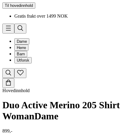
Til hovedinnhold
Gratis frakt over 1499 NOK
Dame
Herre
Barn
Utforsk
Hovedinnhold
Duo Active Merino 205 Shirt
Woman
Dame
899,-