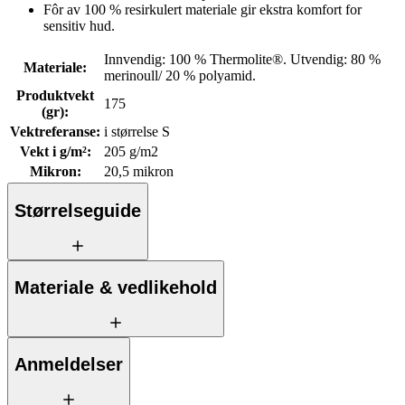
Fôr av 100 % resirkulert materiale gir ekstra komfort for
sensitiv hud.
Innvendig: 100 % Thermolite®. Utvendig: 80 %
Materiale
:
merinoull/ 20 % polyamid.
Produktvekt
175
(gr)
:
Vektreferanse
:
i størrelse S
Vekt i g/m²
:
205 g/m2
Mikron
:
20,5 mikron
Størrelseguide
Materiale & vedlikehold
Anmeldelser