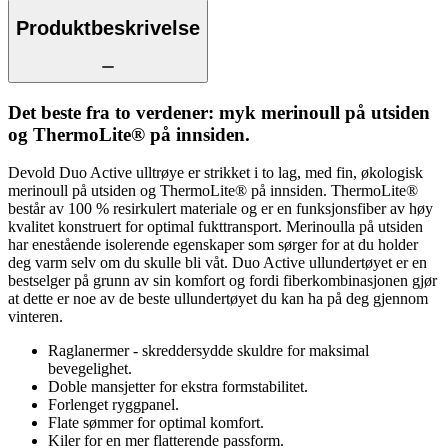
Produktbeskrivelse
Det beste fra to verdener: myk merinoull på utsiden
og ThermoLite® på innsiden.
Devold Duo Active ulltrøye er strikket i to lag, med fin, økologisk
merinoull på utsiden og ThermoLite® på innsiden. ThermoLite®
består av 100 % resirkulert materiale og er en funksjonsfiber av høy
kvalitet konstruert for optimal fukttransport. Merinoulla på utsiden
har enestående isolerende egenskaper som sørger for at du holder
deg varm selv om du skulle bli våt. Duo Active ullundertøyet er en
bestselger på grunn av sin komfort og fordi fiberkombinasjonen gjør
at dette er noe av de beste ullundertøyet du kan ha på deg gjennom
vinteren.
Raglanermer - skreddersydde skuldre for maksimal
bevegelighet.
Doble mansjetter for ekstra formstabilitet.
Forlenget ryggpanel.
Flate sømmer for optimal komfort.
Kiler for en mer flatterende passform.