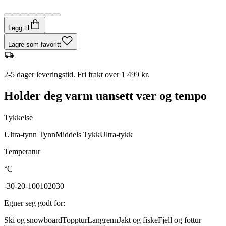
Legg til
Lagre som favoritt
2-5 dager leveringstid. Fri frakt over 1 499 kr.
Holder deg varm uansett vær og tempo
Tykkelse
Ultra-tynn
Tynn
Middels
Tykk
Ultra-tykk
Temperatur
°C
-30
-20
-10
0
10
20
30
Egner seg godt for
:
Ski og snowboard
Topptur
Langrenn
Jakt og fiske
Fjell og fottur