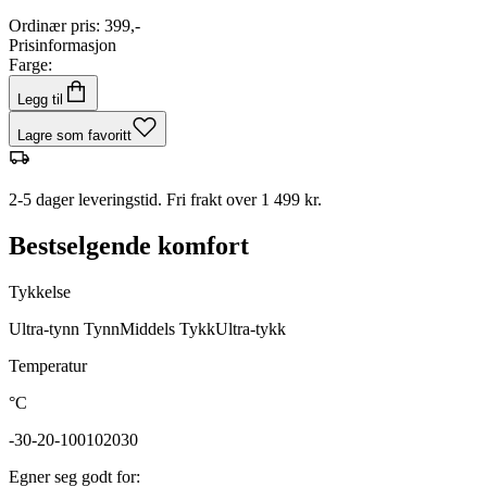
Ordinær pris
:
399,-
Prisinformasjon
Farge:
Legg til
Lagre som favoritt
2-5 dager leveringstid. Fri frakt over 1 499 kr.
Bestselgende komfort
Tykkelse
Ultra-tynn
Tynn
Middels
Tykk
Ultra-tykk
Temperatur
°C
-30
-20
-10
0
10
20
30
Egner seg godt for
: