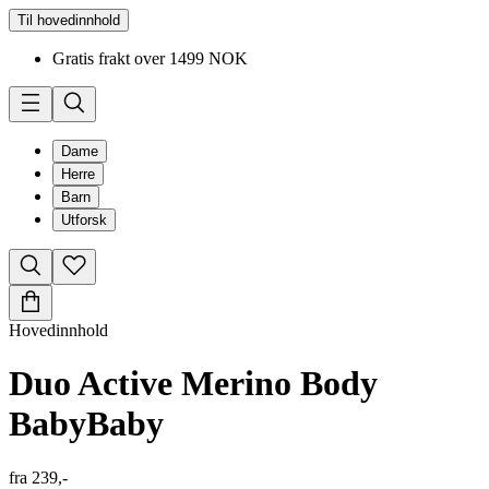
Til hovedinnhold
Gratis frakt over 1499 NOK
Dame
Herre
Barn
Utforsk
Hovedinnhold
Duo Active Merino Body
Baby
Baby
fra
239,-