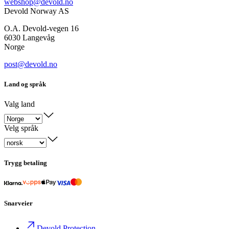
webshop@devold.no
Devold Norway AS
O.A. Devold-vegen 16
6030 Langevåg
Norge
post@devold.no
Land og språk
Valg land
Velg språk
Trygg betaling
Snarveier
Devold Protection