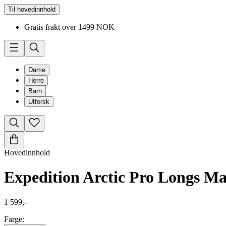
Til hovedinnhold
Gratis frakt over 1499 NOK
Dame
Herre
Barn
Utforsk
Hovedinnhold
Expedition Arctic Pro Longs M
1 599,-
Farge: