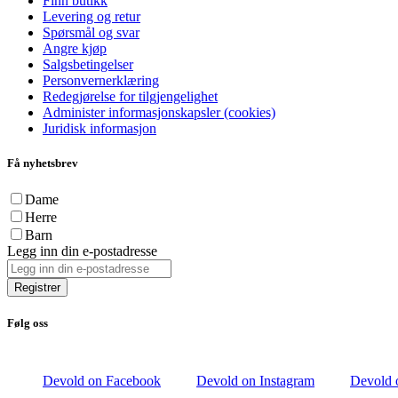
Finn butikk
Levering og retur
Spørsmål og svar
Angre kjøp
Salgsbetingelser
Personvernerklæring
Redegjørelse for tilgjengelighet
Administer informasjonskapsler (cookies)
Juridisk informasjon
Få nyhetsbrev
Dame
Herre
Barn
Legg inn din e-postadresse
Registrer
Følg oss
Devold on Facebook
Devold on Instagram
Devold 