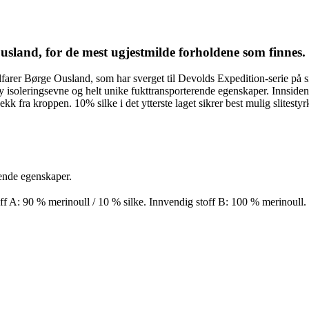
usland, for de mest ugjestmilde forholdene som finnes.
lfarer Børge Ousland, som har sverget til Devolds Expedition-serie på s
høy isoleringsevne og helt unike fukttransporterende egenskaper. Innsi
ekk fra kroppen. 10% silke i det ytterste laget sikrer best mulig slitest
ende egenskaper.
ff A: 90 % merinoull / 10 % silke. Innvendig stoff B: 100 % merinoull.