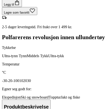
Legg til
Lagre som favoritt
2-5 dager leveringstid. Fri frakt over 1 499 kr.
Polfarerens revolusjon innen ullundertøy
Tykkelse
Ultra-tynn
Tynn
Middels
Tykk
Ultra-tykk
Temperatur
°C
-30
-20
-10
0
10
20
30
Egner seg godt for
:
Ekspedisjon
Ski og snowboard
Topptur
Jakt og fiske
Produktbeskrivelse