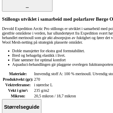
Stillongs utviklet i samarbeid med polarfarer Børge O
Devold Expedition Arctic Pro stillongs er utviklet i samarbeid med po
gjestfrie områdene i verden, har ullundertøyet fra Expedition svært 
behandlet merinoull som gir økt absorpsjon av fuktighet og fører det v
Wool Mesh-netting på strategisk plasserte områder.
Doble mansjetter for ekstra god formstabilitet.
Bred og behagelig elastikk i livet.
Flate sømmer for optimal komfort
Aquaduct-behandlingen gir plaggene overlegen fukttransporter
Materiale
:
Innvendig stoff A: 100 % merinoull. Utvendig sto
Produktvekt (gr)
:
270
Vektreferanse
:
i størrelse L
Vekt i g/m²
:
235 g/m2
Mikron
:
20,5 mikron / 18,7 mikron
Størrelseguide