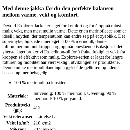
Med denne jakka får du den perfekte balansen
mellom varme, vekt og komfort.
Devold Explorer Jacket er laget for komfort og for å oppnå minst
mulig vekt, men mest mulig varme. Dette er en merinofleece som er
ideell i høyden, der temperaturen kan endre seg på et øyeblikk. Det
supermyke, børstede innerlaget i 100 % merinoull, danner
luftlommer inn mot kroppen og oppnår enestående isolasjon. I det
ytterste laget bruker vi Expedition-ull for å frakte fuktighet vekk fra
kroppen så effektivt som mulig. Explorer-serien er laget for lengre
fotturer, og mobilitet har vært viktig i utviklingen av produktene.
Denne unike merinoullblandingen gjør både fjellturen og tiden i
basecamp mer behagelig.
100 % merinoull på innsiden
Innvendig: 100 % merinoull. Utvendig: 90 %
Materiale
:
merinoull/ 10 % polyamid.
Produktvekt
415
(gr)
:
Vektreferanse
:
i størrelse L
Vekt i g/m²
:
210 g/m2
Mikron
:
20,5 mikron