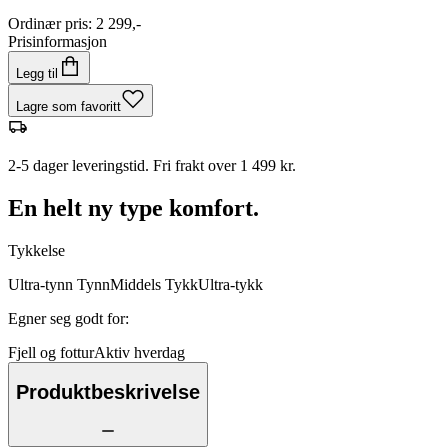
Ordinær pris
:
2 299,-
Prisinformasjon
Legg til
Lagre som favoritt
2-5 dager leveringstid. Fri frakt over 1 499 kr.
En helt ny type komfort.
Tykkelse
Ultra-tynn
Tynn
Middels
Tykk
Ultra-tykk
Egner seg godt for
:
Fjell og fottur
Aktiv hverdag
Produktbeskrivelse