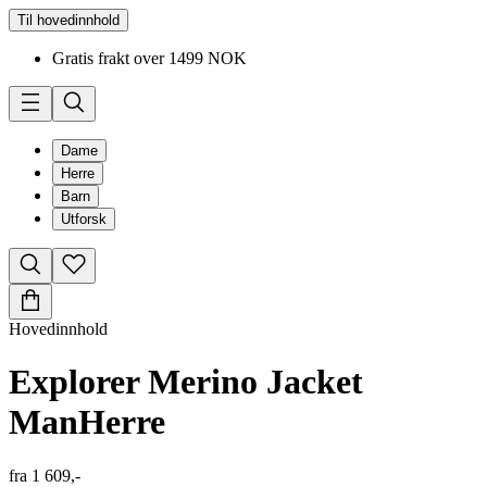
Til hovedinnhold
Gratis frakt over 1499 NOK
Dame
Herre
Barn
Utforsk
Hovedinnhold
Explorer Merino Jacket
Man
Herre
fra
1 609,-