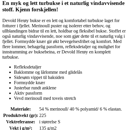
En myk og lett turbukse i et naturlig vindavvisende
stoff. Kjenn forskjellen!
Devold Herøy bukse er en lett og komfortabel turbukse laget for
fotturer i fjellet. Merinoull puster og isolerer etter behov, og
ullblandingen bidrar til en lett, holdbar og fleksibel bukse. Stoffet er
også naturlig vindavvisende, noe som gjør dette til et naturlig valg i
fjellet. Formsydde knær gir økt bevegelsesfrihet og komfort. Med
flere lommer, behagelig passform, refleksdetaljer og mulighet for
innstramming av buksebeina, er Devold Herøy en komplett
turbukse.
Refleksdetaljer
Baklomme og lårlomme med glidelås
Sidesøm vippet til baksiden
Formsydde knær
Justerbar rundt anklene
Aktiv passform
Vevd merinoull med toveis stretch
Materiale
:
54 % merinoull/ 40 % polyamid/ 6 % elastan.
Produktvekt (gr)
:
225
Vektreferanse
:
i størrelse S
Vekt i g/m²
:
135 g/m2