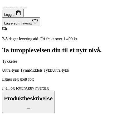
Legg til
Lagre som favoritt
2-5 dager leveringstid. Fri frakt over 1 499 kr.
Ta turopplevelsen din til et nytt nivå.
Tykkelse
Ultra-tynn
Tynn
Middels
Tykk
Ultra-tykk
Egner seg godt for
:
Fjell og fottur
Aktiv hverdag
Produktbeskrivelse