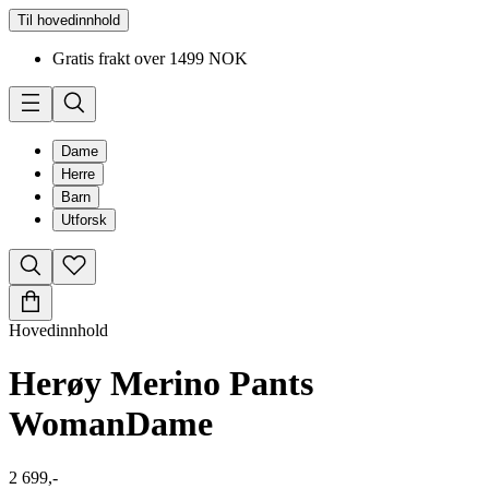
Til hovedinnhold
Gratis frakt over 1499 NOK
Dame
Herre
Barn
Utforsk
Hovedinnhold
Herøy Merino Pants
Woman
Dame
2 699,-