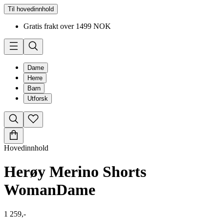
Til hovedinnhold
Gratis frakt over 1499 NOK
Dame
Herre
Barn
Utforsk
Hovedinnhold
Herøy Merino Shorts
Woman
Dame
1 259,-