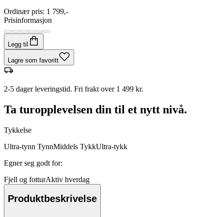
Ordinær pris
:
1 799,-
Prisinformasjon
Legg til
Lagre som favoritt
2-5 dager leveringstid. Fri frakt over 1 499 kr.
Ta turopplevelsen din til et nytt nivå.
Tykkelse
Ultra-tynn
Tynn
Middels
Tykk
Ultra-tykk
Egner seg godt for
:
Fjell og fottur
Aktiv hverdag
Produktbeskrivelse