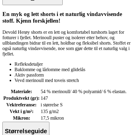
En myk og lett shorts i et naturlig vindavvisende
stoff. Kjenn forskjellen!
Devold Herøy shorts er en lett og komfortabel turshorts laget for
fotturer i fjellet. Merinoull puster og isolerer etter behov, og
ullblandingen bidrar til en lett, holdbar og fleksibel shorts. Stoffet er
også naturlig vindavvisende, noe som gjør dette til et naturlig valg i
fjellet.
Refleksdetaljer
Baklomme og lårlomme med glidelås
Aktiv passform
Vevd merinoull med toveis stretch
Materiale
:
54 % merinoull/ 40 % polyamid/ 6 % elastan.
Produktvekt (gr)
:
147
Vektreferanse
:
i størrelse S
Vekt i g/m²
:
135 g/m2
Mikron
:
17,5 mikron
Størrelseguide