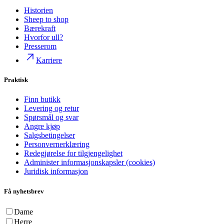
Historien
Sheep to shop
Bærekraft
Hvorfor ull?
Presserom
Karriere
Praktisk
Finn butikk
Levering og retur
Spørsmål og svar
Angre kjøp
Salgsbetingelser
Personvernerklæring
Redegjørelse for tilgjengelighet
Administer informasjonskapsler (cookies)
Juridisk informasjon
Få nyhetsbrev
Dame
Herre