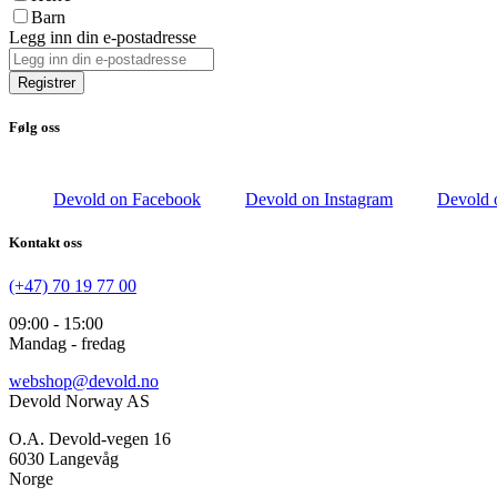
Barn
Legg inn din e-postadresse
Registrer
Følg oss
Devold on Facebook
Devold on Instagram
Devold 
Kontakt oss
(+47) 70 19 77 00
09:00 - 15:00
Mandag - fredag
webshop@devold.no
Devold Norway AS
O.A. Devold-vegen 16
6030 Langevåg
Norge