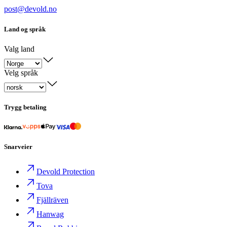
post@devold.no
Land og språk
Valg land
Velg språk
Trygg betaling
Snarveier
Devold Protection
Tova
Fjällräven
Hanwag