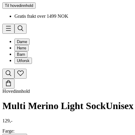
Til hovedinnhold
Gratis frakt over 1499 NOK
Dame
Herre
Barn
Utforsk
Hovedinnhold
Multi Merino Light Sock
Unisex
129,-
Farge: