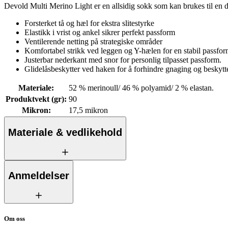
Devold Multi Merino Light er en allsidig sokk som kan brukes til en dr
Forsterket tå og hæl for ekstra slitestyrke
Elastikk i vrist og ankel sikrer perfekt passform
Ventilerende netting på strategiske områder
Komfortabel strikk ved leggen og Y-hælen for en stabil passfo
Justerbar nederkant med snor for personlig tilpasset passform.
Glidelåsbeskytter ved haken for å forhindre gnaging og beskytt
Materiale
:
52 % merinoull/ 46 % polyamid/ 2 % elastan.
Produktvekt (gr)
:
90
Mikron
:
17,5 mikron
Materiale & vedlikehold
Anmeldelser
Om oss