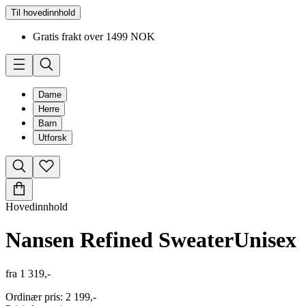
Til hovedinnhold
Gratis frakt over 1499 NOK
Dame
Herre
Barn
Utforsk
Hovedinnhold
Nansen Refined Sweater
Unisex
fra
1 319,-
Ordinær pris
:
2 199,-