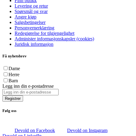
Finn butikk
Levering og retur
Spørsmål og svar
Angre kjøp
Salgsbetingelser
Personvernerklæring
Redegjørelse for tilgjengelighet
Administer informasjonskapsler (cookies)
Juridisk informasjon
Få nyhetsbrev
Dame
Herre
Barn
Legg inn din e-postadresse
Registrer
Følg oss
Devold on Facebook
Devold on Instagram
Devold on LinkedIn