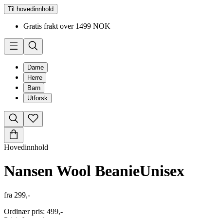
Til hovedinnhold
Gratis frakt over 1499 NOK
Dame
Herre
Barn
Utforsk
Hovedinnhold
Nansen Wool Beanie
Unisex
fra
299,-
Ordinær pris
:
499,-