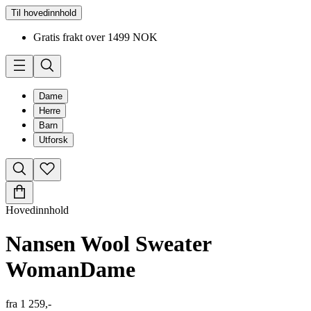
Til hovedinnhold
Gratis frakt over 1499 NOK
Dame
Herre
Barn
Utforsk
Hovedinnhold
Nansen Wool Sweater
Woman
Dame
fra
1 259,-