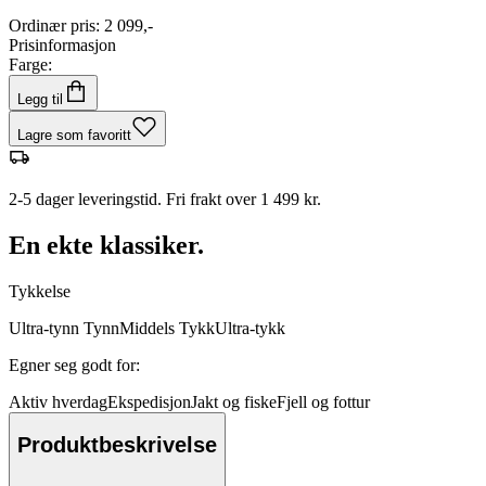
Ordinær pris
:
2 099,-
Prisinformasjon
Farge:
Legg til
Lagre som favoritt
2-5 dager leveringstid. Fri frakt over 1 499 kr.
En ekte klassiker.
Tykkelse
Ultra-tynn
Tynn
Middels
Tykk
Ultra-tykk
Egner seg godt for
:
Aktiv hverdag
Ekspedisjon
Jakt og fiske
Fjell og fottur
Produktbeskrivelse