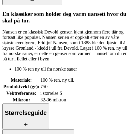
En klassiker som holder deg varm uansett hvor du
skal på tur.
Nansen er en klassisk Devold genser, kjent gjennom flere tiår og
fortsatt like populær. Nansen-serien er oppkalt etter en av våre
største eventyrere, Fridtjof Nansen, som i 1888 ble den første til å
krysse Grønland - kledd i ull fra Devold. Laget i 100 % ren, ny ull
fra norske sauer, er dette en genser som varmer – uansett om du er
på tur i fjellet eller i byen.
100 % ren ny ull fra norske sauer
Materiale
:
100 % ren, ny ull.
Produktvekt (gr)
:
750
Vektreferanse
:
i størrelse S
Mikron
:
32-36 mikron
Størrelseguide