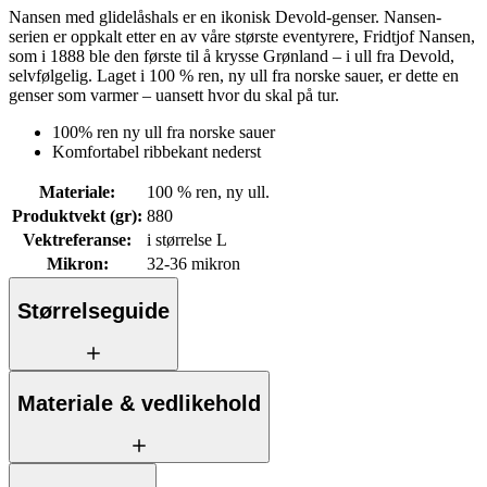
Nansen med glidelåshals er en ikonisk Devold-genser. Nansen-
serien er oppkalt etter en av våre største eventyrere, Fridtjof Nansen,
som i 1888 ble den første til å krysse Grønland – i ull fra Devold,
selvfølgelig. Laget i 100 % ren, ny ull fra norske sauer, er dette en
genser som varmer – uansett hvor du skal på tur.
100% ren ny ull fra norske sauer
Komfortabel ribbekant nederst
Materiale
:
100 % ren, ny ull.
Produktvekt (gr)
:
880
Vektreferanse
:
i størrelse L
Mikron
:
32-36 mikron
Størrelseguide
Materiale & vedlikehold