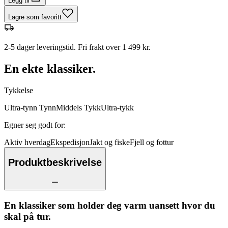
Legg til
Lagre som favoritt
2-5 dager leveringstid. Fri frakt over 1 499 kr.
En ekte klassiker.
Tykkelse
Ultra-tynn
Tynn
Middels
Tykk
Ultra-tykk
Egner seg godt for
:
Aktiv hverdag
Ekspedisjon
Jakt og fiske
Fjell og fottur
Produktbeskrivelse
En klassiker som holder deg varm uansett hvor du
skal på tur.