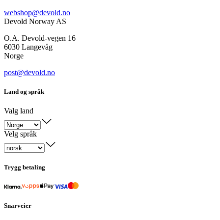
webshop@devold.no
Devold Norway AS
O.A. Devold-vegen 16
6030 Langevåg
Norge
post@devold.no
Land og språk
Valg land
Velg språk
Trygg betaling
Snarveier