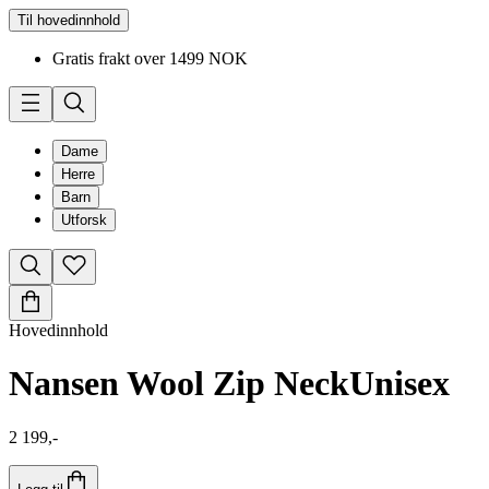
Til hovedinnhold
Gratis frakt over 1499 NOK
Dame
Herre
Barn
Utforsk
Hovedinnhold
Nansen Wool Zip Neck
Unisex
2 199,-