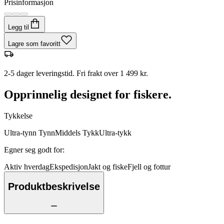
Prisinformasjon
Legg til
Lagre som favoritt
2-5 dager leveringstid. Fri frakt over 1 499 kr.
Opprinnelig designet for fiskere.
Tykkelse
Ultra-tynn
Tynn
Middels
Tykk
Ultra-tykk
Egner seg godt for
:
Aktiv hverdag
Ekspedisjon
Jakt og fiske
Fjell og fottur
Produktbeskrivelse