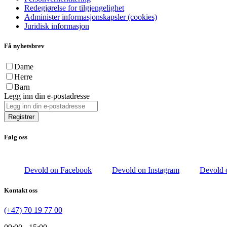
Redegjørelse for tilgjengelighet
Administer informasjonskapsler (cookies)
Juridisk informasjon
Få nyhetsbrev
Dame
Herre
Barn
Legg inn din e-postadresse
Registrer
Følg oss
Devold on Facebook
Devold on Instagram
Devold 
Kontakt oss
(+47) 70 19 77 00