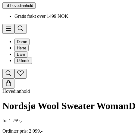
Til hovedinnhold
Gratis frakt over 1499 NOK
Dame
Herre
Barn
Utforsk
Hovedinnhold
Nordsjø Wool Sweater Woman
D
fra
1 259,-
Ordinær pris
:
2 099,-