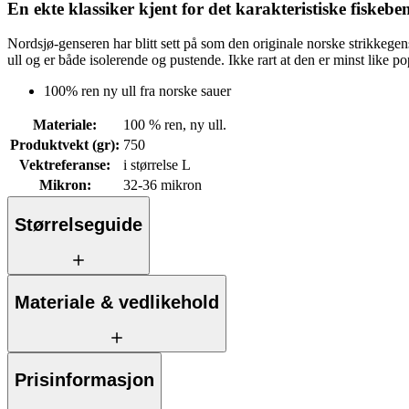
En ekte klassiker kjent for det karakteristiske fiskeben
Nordsjø-genseren har blitt sett på som den originale norske strikkeg
ull og er både isolerende og pustende. Ikke rart at den er minst like po
100% ren ny ull fra norske sauer
Materiale
:
100 % ren, ny ull.
Produktvekt (gr)
:
750
Vektreferanse
:
i størrelse L
Mikron
:
32-36 mikron
Størrelseguide
Materiale & vedlikehold
Prisinformasjon