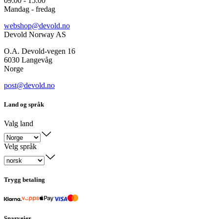
09:00 - 15:00
Mandag - fredag
webshop@devold.no
Devold Norway AS
O.A. Devold-vegen 16
6030 Langevåg
Norge
post@devold.no
Land og språk
Valg land
Velg språk
Trygg betaling
Snarveier