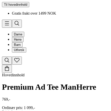
Til hovedinnhold
Gratis frakt over 1499 NOK
Dame
Herre
Barn
Utforsk
Hovedinnhold
Premium Ad Tee Man
Herre
769,-
Ordinær pris
:
1 099,-