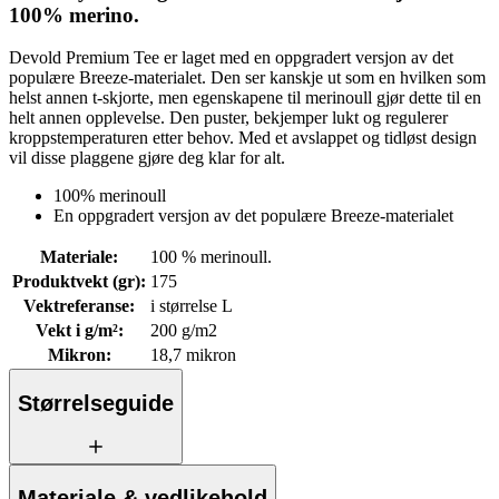
100% merino.
Devold Premium Tee er laget med en oppgradert versjon av det
populære Breeze-materialet. Den ser kanskje ut som en hvilken som
helst annen t-skjorte, men egenskapene til merinoull gjør dette til en
helt annen opplevelse. Den puster, bekjemper lukt og regulerer
kroppstemperaturen etter behov. Med et avslappet og tidløst design
vil disse plaggene gjøre deg klar for alt.
100% merinoull
En oppgradert versjon av det populære Breeze-materialet
Materiale
:
100 % merinoull.
Produktvekt (gr)
:
175
Vektreferanse
:
i størrelse L
Vekt i g/m²
:
200 g/m2
Mikron
:
18,7 mikron
Størrelseguide
Materiale & vedlikehold