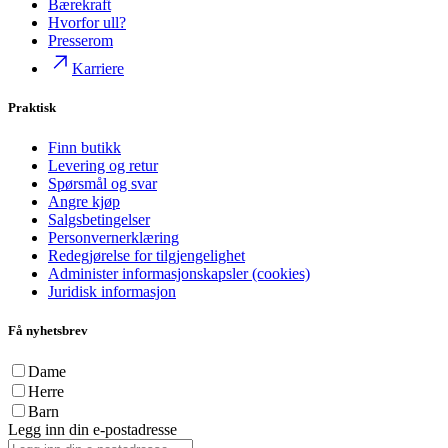
Bærekraft
Hvorfor ull?
Presserom
Karriere
Praktisk
Finn butikk
Levering og retur
Spørsmål og svar
Angre kjøp
Salgsbetingelser
Personvernerklæring
Redegjørelse for tilgjengelighet
Administer informasjonskapsler (cookies)
Juridisk informasjon
Få nyhetsbrev
Dame
Herre
Barn
Legg inn din e-postadresse