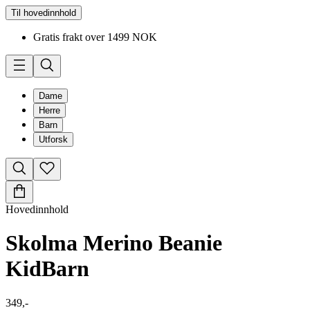
Til hovedinnhold
Gratis frakt over 1499 NOK
Dame
Herre
Barn
Utforsk
Hovedinnhold
Skolma Merino Beanie
Kid
Barn
349,-