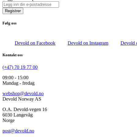
Registrer
Følg oss
Devold on Facebook
Devold on Instagram
Devold 
Kontakt oss
(+47) 70 19 77 00
09:00 - 15:00
Mandag - fredag
webshop@devold.no
Devold Norway AS
O.A. Devold-vegen 16
6030 Langevåg
Norge
post@devold.no