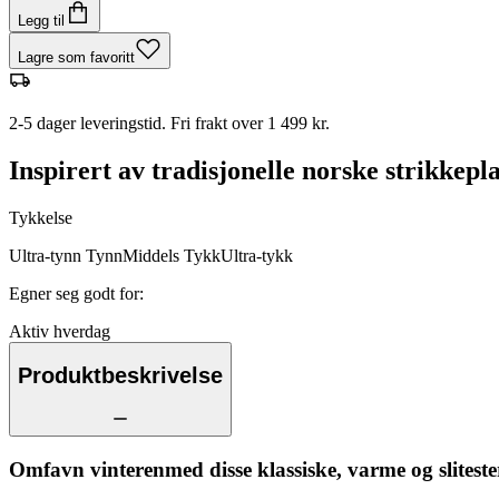
Legg til
Lagre som favoritt
2-5 dager leveringstid. Fri frakt over 1 499 kr.
Inspirert av tradisjonelle norske strikkepl
Tykkelse
Ultra-tynn
Tynn
Middels
Tykk
Ultra-tykk
Egner seg godt for
:
Aktiv hverdag
Produktbeskrivelse
Omfavn vinterenmed disse klassiske, varme og sliteste