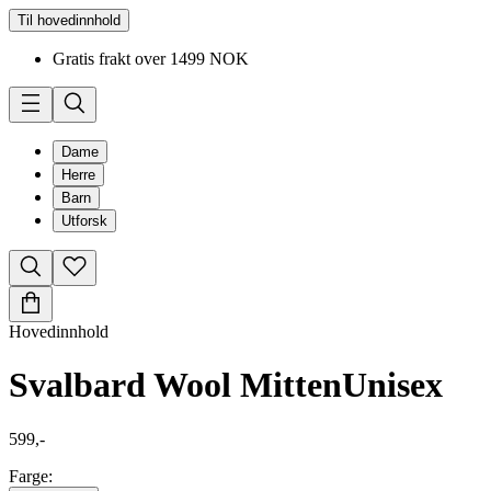
Til hovedinnhold
Gratis frakt over 1499 NOK
Dame
Herre
Barn
Utforsk
Hovedinnhold
Svalbard Wool Mitten
Unisex
599,-
Farge: