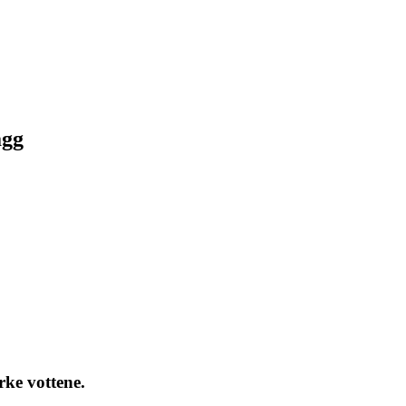
agg
rke vottene.