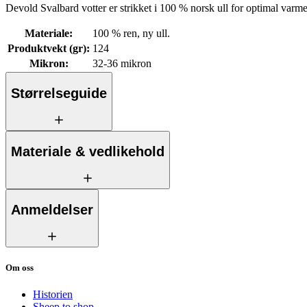
Devold Svalbard votter er strikket i 100 % norsk ull for optimal varme
Materiale
:
100 % ren, ny ull.
Produktvekt (gr)
:
124
Mikron
:
32-36 mikron
Størrelseguide
Materiale & vedlikehold
Anmeldelser
Om oss
Historien
Sheep to shop