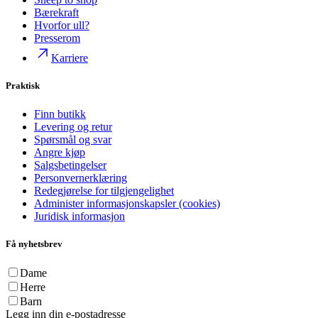
Bærekraft
Hvorfor ull?
Presserom
Karriere
Praktisk
Finn butikk
Levering og retur
Spørsmål og svar
Angre kjøp
Salgsbetingelser
Personvernerklæring
Redegjørelse for tilgjengelighet
Administer informasjonskapsler (cookies)
Juridisk informasjon
Få nyhetsbrev
Dame
Herre
Barn
Legg inn din e-postadresse