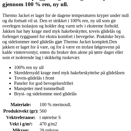
gjennom 100 % ren, ny ull.
Thermo Jacket er laget for de dagene temperaturen kryper under null
og du fortsatt vil ut. Den er strikket i 100% ren, ny ull som gir
overlegen isolasjon og holder deg varm selv i ekstreme forhold.
Jakken har høy krage med myk hakebeskytter, toveis glidelås og
forlenget ryggpanel for ekstra komfort i bevegelse. Praktiske bryst-
og sidelommer med glidelås gjør Thermo Jacket komplett.Den
jakken er laget for å vare, og for å være en trofast følgesvenn på
kalde vintereventyr, enten du bruker den alene på tørre dager eller
som et isolerende lag i skikkelig ruskevær.
100% ren ny ull
Skreddersydd krage med myk hakebeskyttelse på glidelåsen
Toveis-glidelås i front
Paneler for god bevegelsesfrihet
Mansjetter med tommelhull
Bryst- og sidelomme med glidelås
Materiale
:
100 % merinoull.
Produktvekt (gr)
:
560
Vektreferanse
:
i størrelse S
Vekt i g/m²
:
470 g/m2
Mikron
:
29 mikron