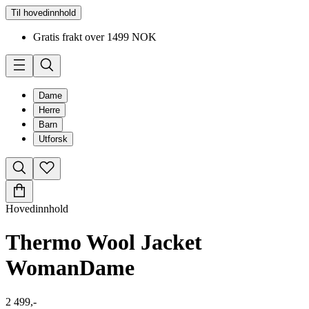
Til hovedinnhold
Gratis frakt over 1499 NOK
Dame
Herre
Barn
Utforsk
Hovedinnhold
Thermo Wool Jacket
Woman
Dame
2 499,-