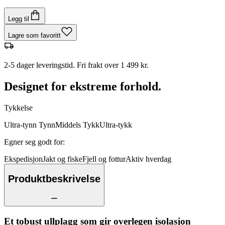
Legg til
Lagre som favoritt
2-5 dager leveringstid. Fri frakt over 1 499 kr.
Designet for ekstreme forhold.
Tykkelse
Ultra-tynn
Tynn
Middels
Tykk
Ultra-tykk
Egner seg godt for
:
Ekspedisjon
Jakt og fiske
Fjell og fottur
Aktiv hverdag
Produktbeskrivelse
Et tobust ullplagg som gir overlegen isolasjon