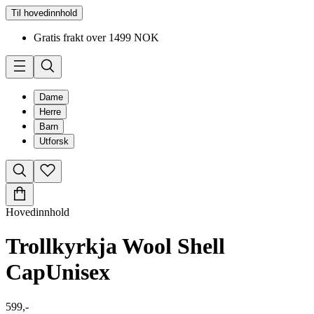
Til hovedinnhold
Gratis frakt over 1499 NOK
Dame
Herre
Barn
Utforsk
Hovedinnhold
Trollkyrkja Wool Shell
Cap
Unisex
599,-