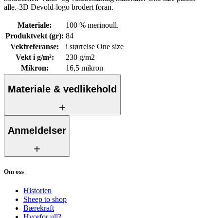
alle.-3D Devold-logo brodert foran.
Materiale
:
100 % merinoull.
Produktvekt (gr)
:
84
Vektreferanse
:
i størrelse One size
Vekt i g/m²
:
230 g/m2
Mikron
:
16,5 mikron
Materiale & vedlikehold
Anmeldelser
Om oss
Historien
Sheep to shop
Bærekraft
Hvorfor ull?