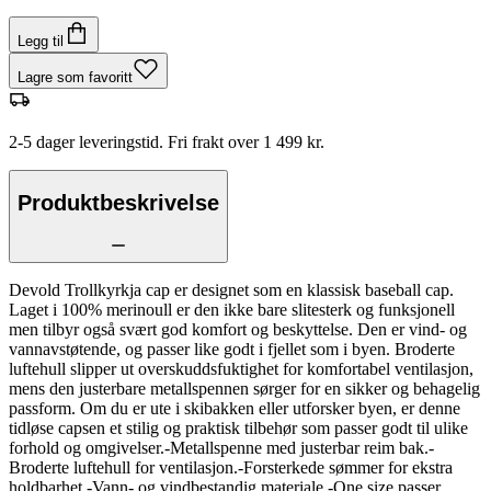
Legg til
Lagre som favoritt
2-5 dager leveringstid. Fri frakt over 1 499 kr.
Produktbeskrivelse
Devold Trollkyrkja cap er designet som en klassisk baseball cap.
Laget i 100% merinoull er den ikke bare slitesterk og funksjonell
men tilbyr også svært god komfort og beskyttelse. Den er vind- og
vannavstøtende, og passer like godt i fjellet som i byen. Broderte
luftehull slipper ut overskuddsfuktighet for komfortabel ventilasjon,
mens den justerbare metallspennen sørger for en sikker og behagelig
passform. Om du er ute i skibakken eller utforsker byen, er denne
tidløse capsen et stilig og praktisk tilbehør som passer godt til ulike
forhold og omgivelser.-Metallspenne med justerbar reim bak.-
Broderte luftehull for ventilasjon.-Forsterkede sømmer for ekstra
holdbarhet.-Vann- og vindbestandig materiale.-One size passer