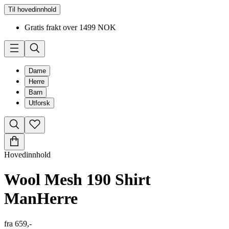
Til hovedinnhold
Gratis frakt over 1499 NOK
Dame
Herre
Barn
Utforsk
Hovedinnhold
Wool Mesh 190 Shirt
Man
Herre
fra
659,-