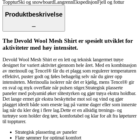
Topptur
Ski og snowboard
Langrenn
Ekspedisjon
Fjell og fottur
Produktbeskrivelse
The Devold Wool Mesh Shirt er spesielt utviklet for
aktiviteter med høy intensitet.
Devold Wool Mesh Shirt er en lett og teknisk langermet trøye
designet for variert aktivitet gjennom hele året. Med en kombinasjon
av merinoull og Tencel® får du et plagg som regulerer temperaturen
effektivt, puster godt og føles behagelig selv når du girer opp
intensiteten. Merinoulla isolerer når det er kjølig, mens Tencel® gir
en sval og myk overflate når pulsen stiger.Strategisk plasserte
paneler med polyamid øker slitestyrken og gjør trøya ekstra holdbar.
Det lange ermet gir ekstra beskyttelse mot sol og vind og gjør
plagget ideelt både som eneste lag på varme dager eller som innerste
lag når du kler deg i flere lag.Dette er en allsidig trenings- og
turtrøye som holder deg tørr, komfortabel og klar for alt fra løpeturer
til toppturer.
Strategisk plassering av paneler
Flate sømmer for optimal komfort