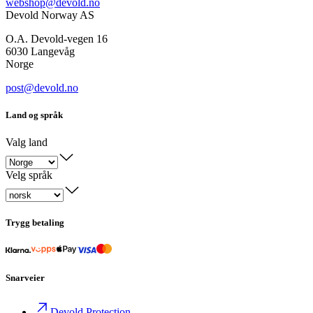
webshop@devold.no
Devold Norway AS
O.A. Devold-vegen 16
6030 Langevåg
Norge
post@devold.no
Land og språk
Valg land
Velg språk
Trygg betaling
Snarveier
Devold Protection