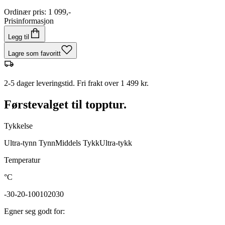
Ordinær pris
:
1 099,-
Prisinformasjon
Legg til
Lagre som favoritt
2-5 dager leveringstid. Fri frakt over 1 499 kr.
Førstevalget til topptur.
Tykkelse
Ultra-tynn
Tynn
Middels
Tykk
Ultra-tykk
Temperatur
°C
-30
-20
-10
0
10
20
30
Egner seg godt for
: