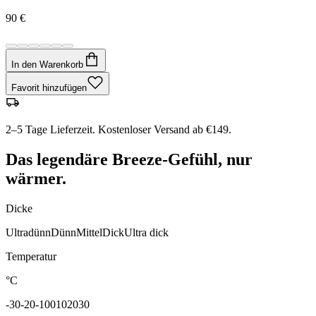
90 €
In den Warenkorb
Favorit hinzufügen
2–5 Tage Lieferzeit. Kostenloser Versand ab €149.
Das legendäre Breeze-Gefühl, nur
wärmer.
Dicke
Ultradünn
Dünn
Mittel
Dick
Ultra dick
Temperatur
°C
-30
-20
-10
0
10
20
30