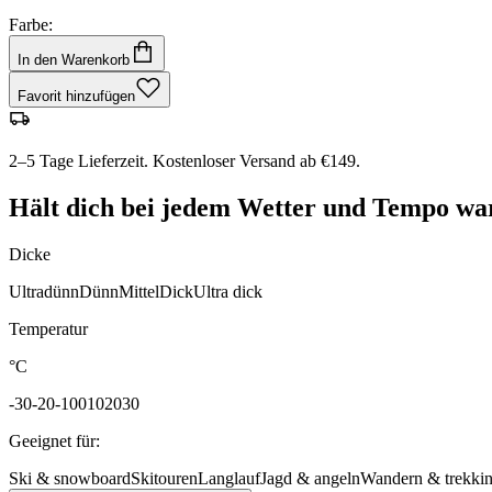
Farbe:
In den Warenkorb
Favorit hinzufügen
2–5 Tage Lieferzeit. Kostenloser Versand ab €149.
Hält dich bei jedem Wetter und Tempo wa
Dicke
Ultradünn
Dünn
Mittel
Dick
Ultra dick
Temperatur
°C
-30
-20
-10
0
10
20
30
Geeignet für
:
Ski & snowboard
Skitouren
Langlauf
Jagd & angeln
Wandern & trekki