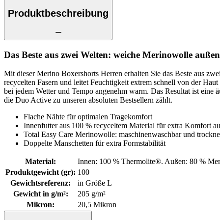
Produktbeschreibung
Das Beste aus zwei Welten: weiche Merinowolle auße
Mit dieser Merino Boxershorts Herren erhalten Sie das Beste aus zw
recycelten Fasern und leitet Feuchtigkeit extrem schnell von der Haut
bei jedem Wetter und Tempo angenehm warm. Das Resultat ist eine äu
die Duo Active zu unseren absoluten Bestsellern zählt.
Flache Nähte für optimalen Tragekomfort
Innenfutter aus 100 % recyceltem Material für extra Komfort a
Total Easy Care Merinowolle: maschinenwaschbar und trockne
Doppelte Manschetten für extra Formstabilität
Material
:
Innen: 100 % Thermolite®. Außen: 80 % Mer
Produktgewicht (gr)
:
100
Gewichtsreferenz
:
in Größe L
Gewicht in g/m²
:
205 g/m²
Mikron
:
20,5 Mikron