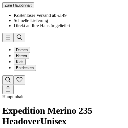
Zum Hauptinhalt
Kostenloser Versand ab €149
Schnelle Lieferung
Direkt an Ihre Haustür geliefert
Damen
Herren
Kids
Entdecken
Hauptinhalt
Expedition Merino 235
Headover
Unisex