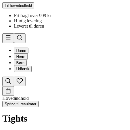
Til hovedindhold
Fri fragt over 999 kr
Hurtig levering
Leveret til døren
Dame
Herre
Børn
Udforsk
Hovedindhold
Spring til resultater
Tights