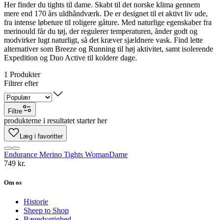
Her finder du tights til dame. Skabt til det norske klima gennem
mere end 170 års uldhåndværk. De er designet til et aktivt liv ude,
fra intense løbeture til roligere gåture. Med naturlige egenskaber fra
merinould får du tøj, der regulerer temperaturen, ånder godt og
modvirker lugt naturligt, så det kræver sjældnere vask. Find lette
alternativer som Breeze og Running til høj aktivitet, samt isolerende
Expedition og Duo Active til koldere dage.
1
Produkter
Filtrer efter
Filtre
produkterne i resultatet starter her
Læg i favoritter
Endurance Merino Tights Woman
Dame
749 kr.
Om os
Historie
Sheep to Shop
Bæredygtighed