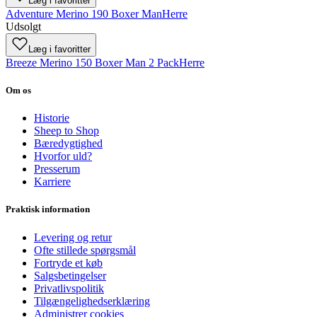
Læg i favoritter
Adventure Merino 190 Boxer Man
Herre
Udsolgt
Læg i favoritter
Breeze Merino 150 Boxer Man 2 Pack
Herre
Om os
Historie
Sheep to Shop
Bæredygtighed
Hvorfor uld?
Presserum
Karriere
Praktisk information
Levering og retur
Ofte stillede spørgsmål
Fortryde et køb
Salgsbetingelser
Privatlivspolitik
Tilgængelighedserklæring
Administrer cookies