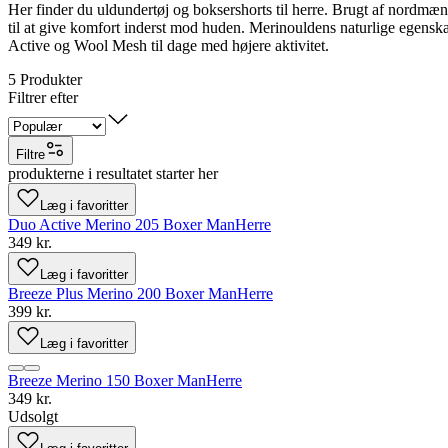
Her finder du uldundertøj og boksershorts til herre. Brugt af nordmænd si
til at give komfort inderst mod huden. Merinouldens naturlige egenskab
Active og Wool Mesh til dage med højere aktivitet.
5
Produkter
Filtrer efter
Filtre
produkterne i resultatet starter her
Læg i favoritter
Duo Active Merino 205 Boxer Man
Herre
349 kr.
Læg i favoritter
Breeze Plus Merino 200 Boxer Man
Herre
399 kr.
Læg i favoritter
Breeze Merino 150 Boxer Man
Herre
349 kr.
Udsolgt