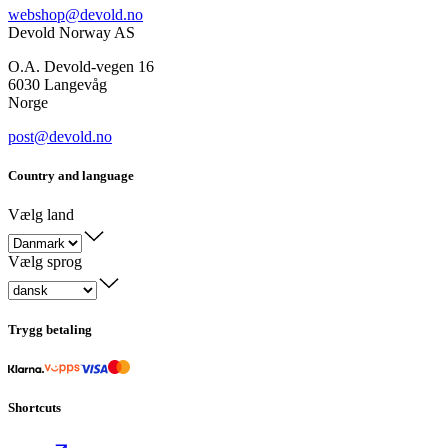
webshop@devold.no
Devold Norway AS
O.A. Devold-vegen 16
6030 Langevåg
Norge
post@devold.no
Country and language
Vælg land
Vælg sprog
Trygg betaling
Shortcuts