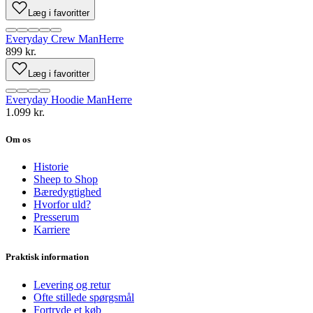
Læg i favoritter
Everyday Crew Man
Herre
899 kr.
Læg i favoritter
Everyday Hoodie Man
Herre
1.099 kr.
Om os
Historie
Sheep to Shop
Bæredygtighed
Hvorfor uld?
Presserum
Karriere
Praktisk information
Levering og retur
Ofte stillede spørgsmål
Fortryde et køb