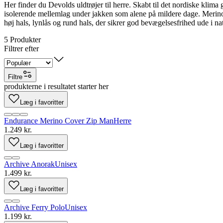
Her finder du Devolds uldtrøjer til herre. Skabt til det nordiske klima 
isolerende mellemlag under jakken som alene på mildere dage. Merinoul
høj hals, lynlås og rund hals, der sikrer god bevægelsesfrihed ude i na
5
Produkter
Filtrer efter
Filtre
produkterne i resultatet starter her
Læg i favoritter
Endurance Merino Cover Zip Man
Herre
1.249 kr.
Læg i favoritter
Archive Anorak
Unisex
1.499 kr.
Læg i favoritter
Archive Ferry Polo
Unisex
1.199 kr.