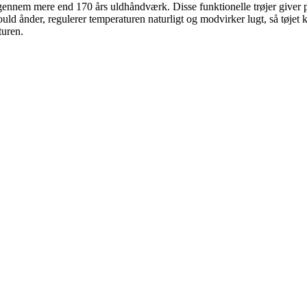
gennem mere end 170 års uldhåndværk. Disse funktionelle trøjer giver påli
d ånder, regulerer temperaturen naturligt og modvirker lugt, så tøjet 
turen.