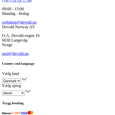
(+47) 70 19 77 00
09:00 - 15:00
Mandag - fredag
webshop@devold.no
Devold Norway AS
O.A. Devold-vegen 16
6030 Langevåg
Norge
post@devold.no
Country and language
Vælg land
Vælg sprog
Trygg betaling