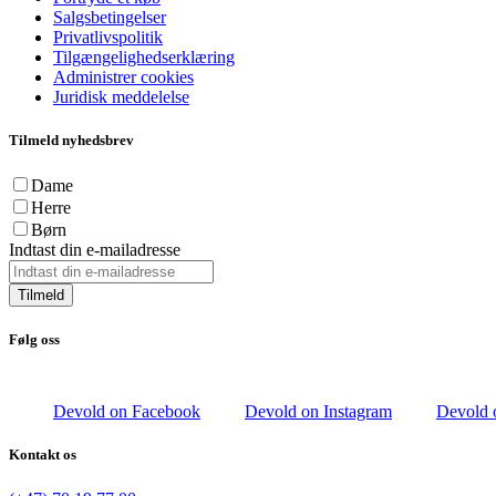
Salgsbetingelser
Privatlivspolitik
Tilgængelighedserklæring
Administrer cookies
Juridisk meddelelse
Tilmeld nyhedsbrev
Dame
Herre
Børn
Indtast din e-mailadresse
Tilmeld
Følg oss
Devold on Facebook
Devold on Instagram
Devold 
Kontakt os