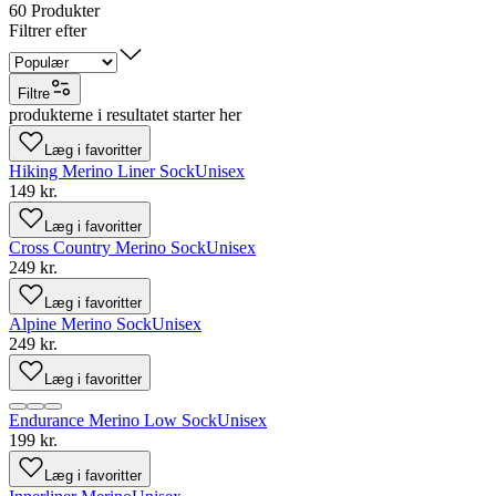
60
Produkter
Filtrer efter
Filtre
produkterne i resultatet starter her
Læg i favoritter
Hiking Merino Liner Sock
Unisex
149 kr.
Læg i favoritter
Cross Country Merino Sock
Unisex
249 kr.
Læg i favoritter
Alpine Merino Sock
Unisex
249 kr.
Læg i favoritter
Endurance Merino Low Sock
Unisex
199 kr.
Læg i favoritter