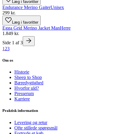
Læg i favoritter
Endurance Merino Gaiter
Unisex
299 kr.
Læg i favoritter
Egga Grid Merino Jacket Man
Herre
1.849 kr.
Side
1
af
3
1
2
3
Om os
Historie
Sheep to Shop
Bæredygtighed
Hvorfor uld?
Presserum
Karriere
Praktisk information
Levering og retur
Ofte stillede spørgsmål
Fortryde et køb