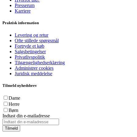
Presserum
Karriere
Praktisk information
Levering og retur
Ofte stillede spørgsmål
Fortryde et køb
Salgsbetingelser
Privatlivspolitik
Tilgængelighedserklæring
Administrer cookies
Juridisk meddelelse
Tilmeld nyhedsbrev
Dame
Herre
Børn
Indtast din e-mailadresse
Tilmeld