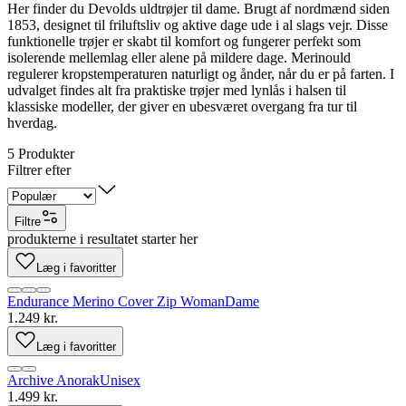
Her finder du Devolds uldtrøjer til dame. Brugt af nordmænd siden
1853, designet til friluftsliv og aktive dage ude i al slags vejr. Disse
funktionelle trøjer er skabt til komfort og fungerer perfekt som
isolerende mellemlag eller alene på mildere dage. Merinould
regulerer kropstemperaturen naturligt og ånder, når du er på farten. I
udvalget findes alt fra praktiske trøjer med lynlås i halsen til
klassiske modeller, der giver en ubesværet overgang fra tur til
hverdag.
5
Produkter
Filtrer efter
Filtre
produkterne i resultatet starter her
Læg i favoritter
Endurance Merino Cover Zip Woman
Dame
1.249 kr.
Læg i favoritter
Archive Anorak
Unisex
1.499 kr.