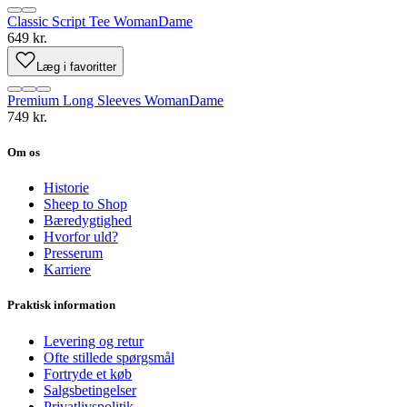
Classic Script Tee Woman
Dame
649 kr.
Læg i favoritter
Premium Long Sleeves Woman
Dame
749 kr.
Om os
Historie
Sheep to Shop
Bæredygtighed
Hvorfor uld?
Presserum
Karriere
Praktisk information
Levering og retur
Ofte stillede spørgsmål
Fortryde et køb
Salgsbetingelser
Privatlivspolitik