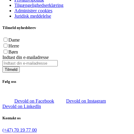
Tilgængelighedserklæring
Administrer cookies
Juridisk meddelelse
Tilmeld nyhedsbrev
Dame
Herre
Børn
Indtast din e-mailadresse
Tilmeld
Følg oss
Devold on Facebook
Devold on Instagram
Devold on LinkedIn
Kontakt os
(+47) 70 19 77 00