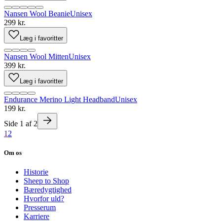
Nansen Wool Beanie
Unisex
299 kr.
Læg i favoritter
Nansen Wool Mitten
Unisex
399 kr.
Læg i favoritter
Endurance Merino Light Headband
Unisex
199 kr.
Side
1
af
2
1
2
Om os
Historie
Sheep to Shop
Bæredygtighed
Hvorfor uld?
Presserum
Karriere