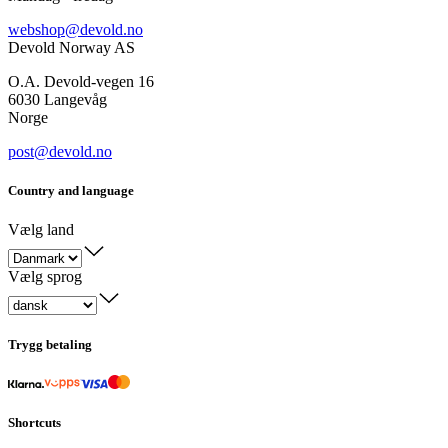
webshop@devold.no
Devold Norway AS
O.A. Devold-vegen 16
6030 Langevåg
Norge
post@devold.no
Country and language
Vælg land
Vælg sprog
Trygg betaling
Shortcuts