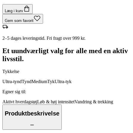
Læg i kurv
Gem som favorit
2–5 dages leveringstid. Fri fragt over 999 kr.
Et uundværligt valg for alle med en aktiv
livsstil.
Tykkelse
Ultra-tynd
Tynd
Medium
Tyk
Ultra-tyk
Egner sig til
:
Aktivt hverdagstøj
Løb & høj intensitet
Vandring & trekking
Produktbeskrivelse