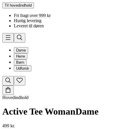
Til hovedindhold
Fri fragt over 999 kr
Hurtig levering
Leveret til døren
Dame
Herre
Børn
Udforsk
Hovedindhold
Active Tee Woman
Dame
499 kr.