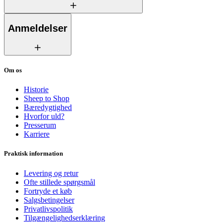
Anmeldelser
Om os
Historie
Sheep to Shop
Bæredygtighed
Hvorfor uld?
Presserum
Karriere
Praktisk information
Levering og retur
Ofte stillede spørgsmål
Fortryde et køb
Salgsbetingelser
Privatlivspolitik
Tilgængelighedserklæring