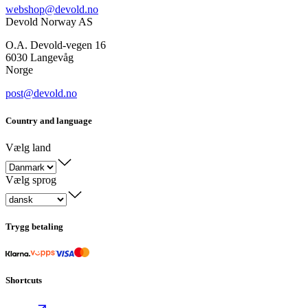
webshop@devold.no
Devold Norway AS
O.A. Devold-vegen 16
6030 Langevåg
Norge
post@devold.no
Country and language
Vælg land
Vælg sprog
Trygg betaling
Shortcuts