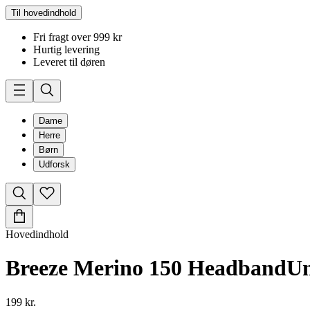
Til hovedindhold
Fri fragt over 999 kr
Hurtig levering
Leveret til døren
Dame
Herre
Børn
Udforsk
Hovedindhold
Breeze Merino 150 Headband
Un
199 kr.