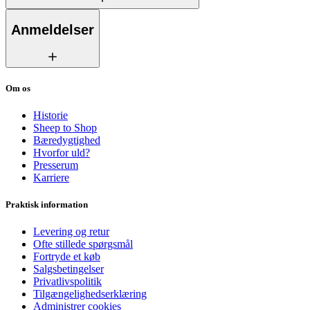
Anmeldelser
Om os
Historie
Sheep to Shop
Bæredygtighed
Hvorfor uld?
Presserum
Karriere
Praktisk information
Levering og retur
Ofte stillede spørgsmål
Fortryde et køb
Salgsbetingelser
Privatlivspolitik
Tilgængelighedserklæring
Administrer cookies