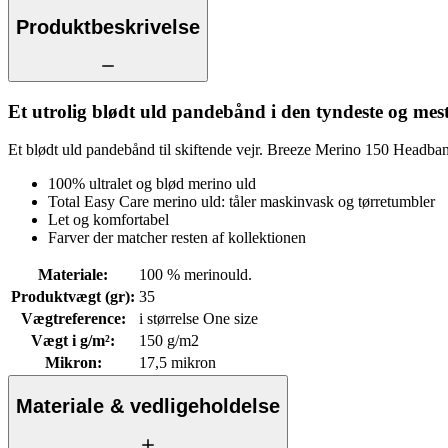
Produktbeskrivelse
Et utrolig blødt uld pandebånd i den tyndeste og mest
Et blødt uld pandebånd til skiftende vejr. Breeze Merino 150 Headba
100% ultralet og blød merino uld
Total Easy Care merino uld: tåler maskinvask og tørretumbler
Let og komfortabel
Farver der matcher resten af kollektionen
Materiale
:
100 % merinould.
Produktvægt (gr)
:
35
Vægtreference
:
i størrelse One size
Vægt i g/m²
:
150 g/m2
Mikron
:
17,5 mikron
Materiale & vedligeholdelse