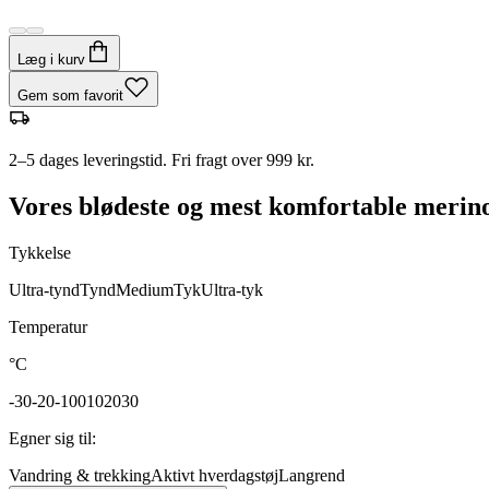
Læg i kurv
Gem som favorit
2–5 dages leveringstid. Fri fragt over 999 kr.
Vores blødeste og mest komfortable merin
Tykkelse
Ultra-tynd
Tynd
Medium
Tyk
Ultra-tyk
Temperatur
°C
-30
-20
-10
0
10
20
30
Egner sig til
:
Vandring & trekking
Aktivt hverdagstøj
Langrend