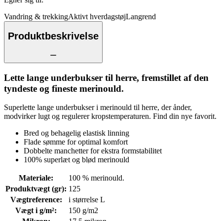
Vandring & trekking
Aktivt hverdagstøj
Langrend
Produktbeskrivelse
Lette lange underbukser til herre, fremstillet af den
tyndeste og fineste merinould.
Superlette lange underbukser i merinould til herre, der ånder,
modvirker lugt og regulerer kropstemperaturen. Find din nye favorit.
Bred og behagelig elastisk linning
Flade sømme for optimal komfort
Dobbelte manchetter for ekstra formstabilitet
100% superlæt og blød merinould
Materiale
:
100 % merinould.
Produktvægt (gr)
:
125
Vægtreference
:
i størrelse L
Vægt i g/m²
:
150 g/m2