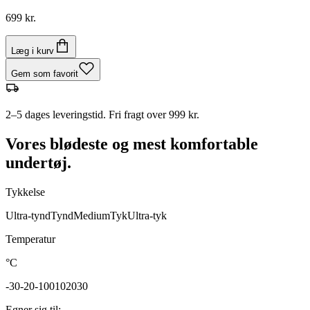
699 kr.
Læg i kurv
Gem som favorit
2–5 dages leveringstid. Fri fragt over 999 kr.
Vores blødeste og mest komfortable
undertøj.
Tykkelse
Ultra-tynd
Tynd
Medium
Tyk
Ultra-tyk
Temperatur
°C
-30
-20
-10
0
10
20
30
Egner sig til
: