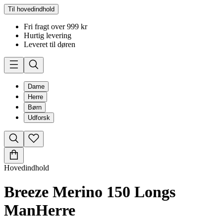
Til hovedindhold
Fri fragt over 999 kr
Hurtig levering
Leveret til døren
Dame
Herre
Børn
Udforsk
Hovedindhold
Breeze Merino 150 Longs
Man
Herre