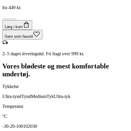
fra
449 kr.
Læg i kurv
Gem som favorit
2–5 dages leveringstid. Fri fragt over 999 kr.
Vores blødeste og mest komfortable
undertøj.
Tykkelse
Ultra-tynd
Tynd
Medium
Tyk
Ultra-tyk
Temperatur
°C
-30
-20
-10
0
10
20
30