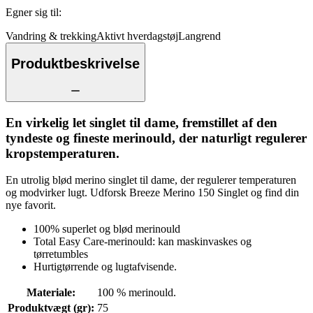
Egner sig til
:
Vandring & trekking
Aktivt hverdagstøj
Langrend
Produktbeskrivelse
En virkelig let singlet til dame, fremstillet af den
tyndeste og fineste merinould, der naturligt regulerer
kropstemperaturen.
En utrolig blød merino singlet til dame, der regulerer temperaturen
og modvirker lugt. Udforsk Breeze Merino 150 Singlet og find din
nye favorit.
100% superlet og blød merinould
Total Easy Care-merinould: kan maskinvaskes og
tørretumbles
Hurtigtørrende og lugtafvisende.
Materiale
:
100 % merinould.
Produktvægt (gr)
:
75