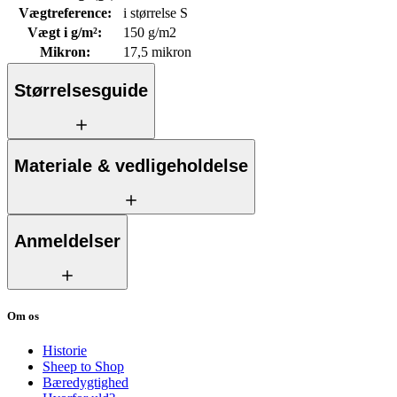
Vægtreference
:
i størrelse S
Vægt i g/m²
:
150 g/m2
Mikron
:
17,5 mikron
Størrelsesguide
Materiale & vedligeholdelse
Anmeldelser
Om os
Historie
Sheep to Shop
Bæredygtighed