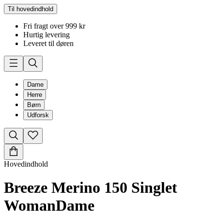
Til hovedindhold
Fri fragt over 999 kr
Hurtig levering
Leveret til døren
Dame
Herre
Børn
Udforsk
Hovedindhold
Breeze Merino 150 Singlet
Woman
Dame