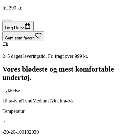
fra
399 kr.
Læg i kurv
Gem som favorit
2–5 dages leveringstid. Fri fragt over 999 kr.
Vores blødeste og mest komfortable
undertøj.
Tykkelse
Ultra-tynd
Tynd
Medium
Tyk
Ultra-tyk
Temperatur
°C
-30
-20
-10
0
10
20
30