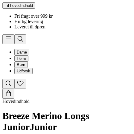
Til hovedindhold
Fri fragt over 999 kr
Hurtig levering
Leveret til døren
Dame
Herre
Børn
Udforsk
Hovedindhold
Breeze Merino Longs
Junior
Junior