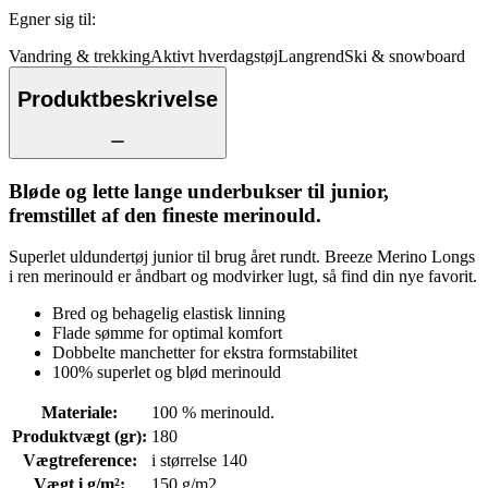
Egner sig til
:
Vandring & trekking
Aktivt hverdagstøj
Langrend
Ski & snowboard
Produktbeskrivelse
Bløde og lette lange underbukser til junior,
fremstillet af den fineste merinould.
Superlet uldundertøj junior til brug året rundt. Breeze Merino Longs
i ren merinould er åndbart og modvirker lugt, så find din nye favorit.
Bred og behagelig elastisk linning
Flade sømme for optimal komfort
Dobbelte manchetter for ekstra formstabilitet
100% superlet og blød merinould
Materiale
:
100 % merinould.
Produktvægt (gr)
:
180
Vægtreference
:
i størrelse 140
Vægt i g/m²
:
150 g/m2