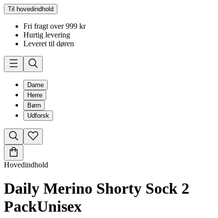
Til hovedindhold
Fri fragt over 999 kr
Hurtig levering
Leveret til døren
Dame
Herre
Børn
Udforsk
Hovedindhold
Daily Merino Shorty Sock 2
Pack
Unisex