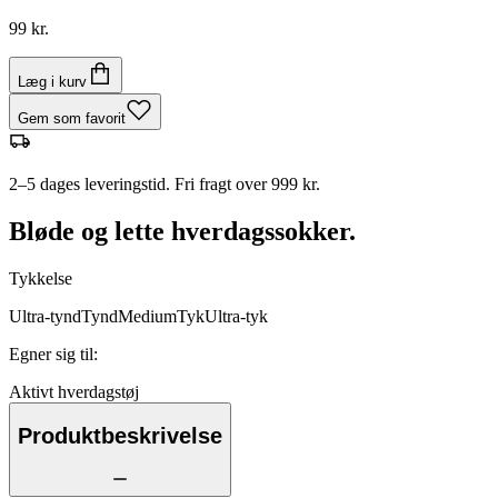
99 kr.
Læg i kurv
Gem som favorit
2–5 dages leveringstid. Fri fragt over 999 kr.
Bløde og lette hverdagssokker.
Tykkelse
Ultra-tynd
Tynd
Medium
Tyk
Ultra-tyk
Egner sig til
:
Aktivt hverdagstøj
Produktbeskrivelse