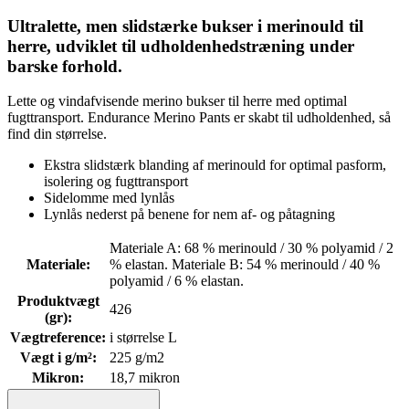
Ultralette, men slidstærke bukser i merinould til
herre, udviklet til udholdenhedstræning under
barske forhold.
Lette og vindafvisende merino bukser til herre med optimal
fugttransport. Endurance Merino Pants er skabt til udholdenhed, så
find din størrelse.
Ekstra slidstærk blanding af merinould for optimal pasform,
isolering og fugttransport
Sidelomme med lynlås
Lynlås nederst på benene for nem af- og påtagning
Materiale A: 68 % merinould / 30 % polyamid / 2
Materiale
:
% elastan. Materiale B: 54 % merinould / 40 %
polyamid / 6 % elastan.
Produktvægt
426
(gr)
:
Vægtreference
:
i størrelse L
Vægt i g/m²
:
225 g/m2
Mikron
:
18,7 mikron