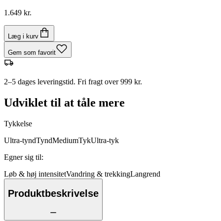
1.649 kr.
Læg i kurv
Gem som favorit
2–5 dages leveringstid. Fri fragt over 999 kr.
Udviklet til at tåle mere
Tykkelse
Ultra-tynd
Tynd
Medium
Tyk
Ultra-tyk
Egner sig til
:
Løb & høj intensitet
Vandring & trekking
Langrend
Produktbeskrivelse