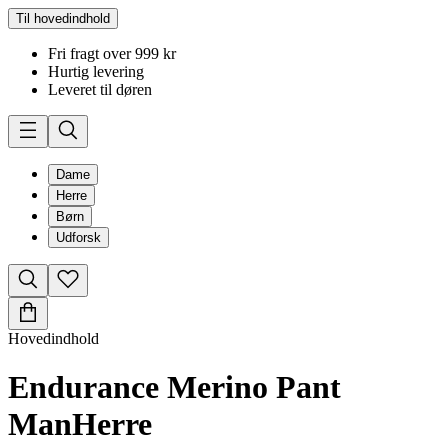
Til hovedindhold
Fri fragt over 999 kr
Hurtig levering
Leveret til døren
Dame
Herre
Børn
Udforsk
Hovedindhold
Endurance Merino Pant
Man
Herre