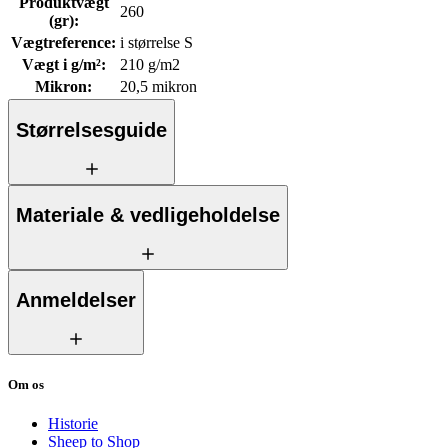
Produktvægt
260
(gr)
:
Vægtreference
:
i størrelse S
Vægt i g/m²
:
210 g/m2
Mikron
:
20,5 mikron
Størrelsesguide
Materiale & vedligeholdelse
Anmeldelser
Om os
Historie
Sheep to Shop