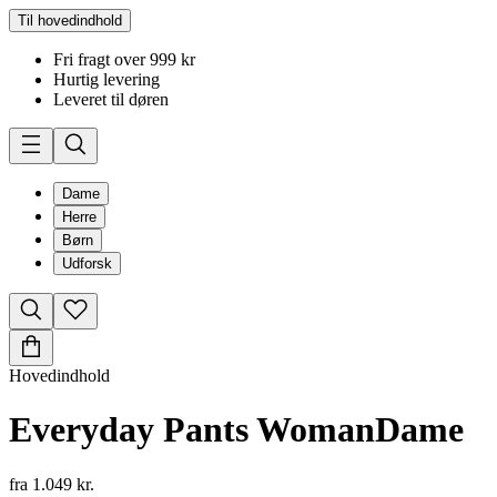
Til hovedindhold
Fri fragt over 999 kr
Hurtig levering
Leveret til døren
Dame
Herre
Børn
Udforsk
Hovedindhold
Everyday Pants Woman
Dame
fra
1.049 kr.