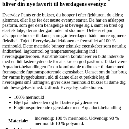
bliver din nye favorit til hverdagens eventyr.
Everyday Pants er de bukser, du hopper i efter fjeldturen, du aldrig
glemmer, eller lige før det næste eventyr starter. De har en afslappet
pasform, som gør dem behagelige at bevæge sig i, samt en bred og
elastisk talje, der sidder godt uden at stramme. Dette er et par
afslappede bukser til dame, som gør hverdagen både lunere og mere
fleksibel. Tøjet i Everyday-kollektionen er fremstillet af 100 %
merinould. Dette materiale bringer tekniske egenskaber som naturlig
åndbarhed, lugtkontrol og temperaturregulering ind i
hverdagsgarderoben. Konstruktionen kombinerer en blød inderside
med en lidt fastere yderside for at sikre en god pasform. Takket være
Aquaduct-behandlingen får du komfortable uldbukser til dame med
fremragende fugttransporterende egenskaber. Uanset om du har brug
for varme hyggebukser i uld til dame eller et praktisk lag til
hverdagens små udflugter, giver disse merinould bukser til dame dig
fuld bevægelsesfrihed. Udforsk Everyday-kollektionen.
100% merinould
Blød på indersiden og lidt fastere på ydersiden
Fugttransporterende egenskaber med Aquaduct-behandling
Indvendig: 100 % merinould. Udvendig: 90 %
Materiale
:
merinould/ 10 % polyamid.