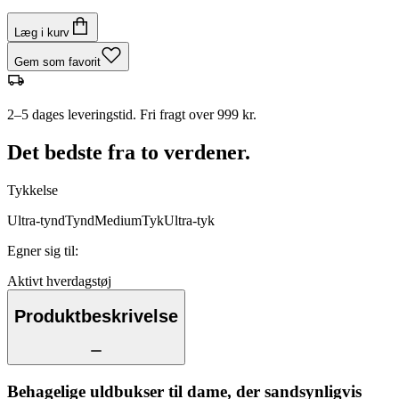
Læg i kurv
Gem som favorit
2–5 dages leveringstid. Fri fragt over 999 kr.
Det bedste fra to verdener.
Tykkelse
Ultra-tynd
Tynd
Medium
Tyk
Ultra-tyk
Egner sig til
:
Aktivt hverdagstøj
Produktbeskrivelse
Behagelige uldbukser til dame, der sandsynligvis