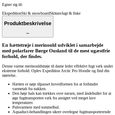
Egner sig til
:
Ekspedition
Ski & snowboard
Skiture
Jagt & fiske
Produktbeskrivelse
En hættetrøje i merinould udviklet i samarbejde
med polarfarer Børge Ousland til de mest ugæstfrie
forhold, der findes.
Denne varme merinouldstrøje til dame leder effektivt fugt væk under
ekstreme forhold. Oplev Expedition Arctic Pro Hoodie og find din
størrelse.
Hætten er nøje tilpasset hovedformen for at forhindre
varmetab fra nakken.
Den høje hals kan trækkes over næsen, med åndehuller for at
øge fugttransporten væk fra ansigtet ved meget lave
temperaturer.
Pulsvarmere med tommelhul.
Aquaduct-behandlingen sikrer overlegne fugttransporterende