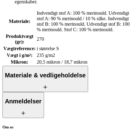
egenskaber.
Indvendigt stof A: 100 % merinould. Udvendigt
stof A: 90 % merinould / 10 % silke. Indvendigt
Materiale
:
stof B: 100 % merinould. Udvendigt stof B: 100
% merinould. Stof C: 100 % merinould.
Produktvægt
270
(gr)
:
Vægtreference
:
i størrelse S
Vægt i g/m²
:
235 g/m2
Mikron
:
20,5 mikron / 18,7 mikron
Materiale & vedligeholdelse
Anmeldelser
Om os