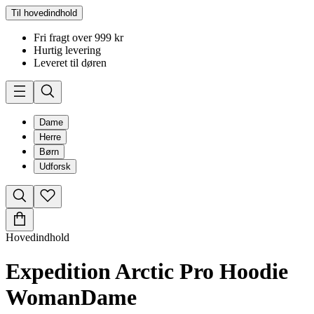
Til hovedindhold
Fri fragt over 999 kr
Hurtig levering
Leveret til døren
Dame
Herre
Børn
Udforsk
Hovedindhold
Expedition Arctic Pro Hoodie
Woman
Dame