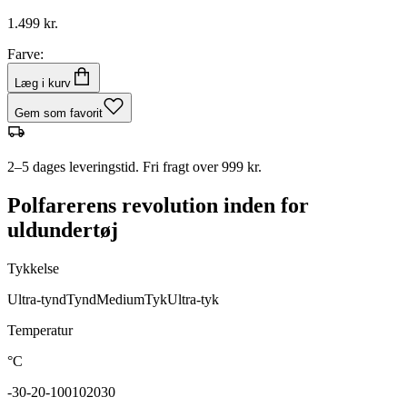
1.499 kr.
Farve:
Læg i kurv
Gem som favorit
2–5 dages leveringstid. Fri fragt over 999 kr.
Polfarerens revolution inden for
uldundertøj
Tykkelse
Ultra-tynd
Tynd
Medium
Tyk
Ultra-tyk
Temperatur
°C
-30
-20
-10
0
10
20
30