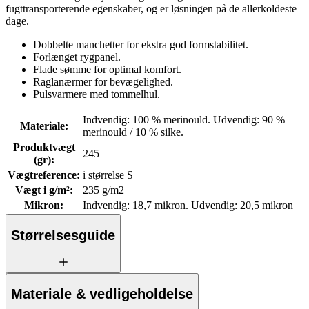
fugttransporterende egenskaber, og er løsningen på de allerkoldeste
dage.
Dobbelte manchetter for ekstra god formstabilitet.
Forlænget rygpanel.
Flade sømme for optimal komfort.
Raglanærmer for bevægelighed.
Pulsvarmere med tommelhul.
Indvendig: 100 % merinould. Udvendig: 90 %
Materiale
:
merinould / 10 % silke.
Produktvægt
245
(gr)
:
Vægtreference
:
i størrelse S
Vægt i g/m²
:
235 g/m2
Mikron
:
Indvendig: 18,7 mikron. Udvendig: 20,5 mikron
Størrelsesguide
Materiale & vedligeholdelse