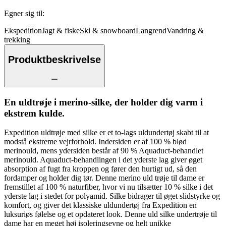
Egner sig til
:
Ekspedition
Jagt & fiske
Ski & snowboard
Langrend
Vandring &
trekking
Produktbeskrivelse
En uldtrøje i merino-silke, der holder dig varm i
ekstrem kulde.
Expedition uldtrøje med silke er et to-lags uldundertøj skabt til at
modstå ekstreme vejrforhold. Indersiden er af 100 % blød
merinould, mens ydersiden består af 90 % Aquaduct-behandlet
merinould. Aquaduct-behandlingen i det yderste lag giver øget
absorption af fugt fra kroppen og fører den hurtigt ud, så den
fordamper og holder dig tør. Denne merino uld trøje til dame er
fremstillet af 100 % naturfiber, hvor vi nu tilsætter 10 % silke i det
yderste lag i stedet for polyamid. Silke bidrager til øget slidstyrke og
komfort, og giver det klassiske uldundertøj fra Expedition en
luksuriøs følelse og et opdateret look. Denne uld silke undertrøje til
dame har en meget høj isoleringsevne og helt unikke