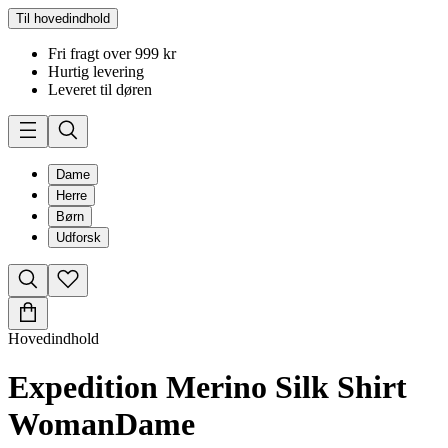
Til hovedindhold
Fri fragt over 999 kr
Hurtig levering
Leveret til døren
Dame
Herre
Børn
Udforsk
Hovedindhold
Expedition Merino Silk Shirt
Woman
Dame