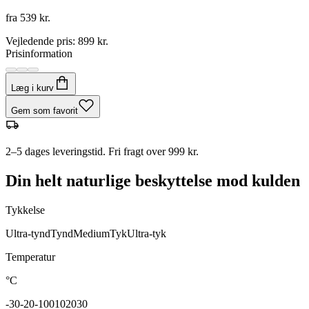
fra
539 kr.
Vejledende pris
:
899 kr.
Prisinformation
Læg i kurv
Gem som favorit
2–5 dages leveringstid. Fri fragt over 999 kr.
Din helt naturlige beskyttelse mod kulden
Tykkelse
Ultra-tynd
Tynd
Medium
Tyk
Ultra-tyk
Temperatur
°C
-30
-20
-10
0
10
20
30