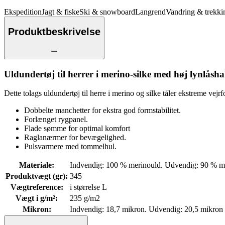
Ekspedition
Jagt & fiske
Ski & snowboard
Langrend
Vandring & trekki
Produktbeskrivelse
Uldundertøj til herrer i merino-silke med høj lynlåsha
Dette tolags uldundertøj til herre i merino og silke tåler ekstreme vejr
Dobbelte manchetter for ekstra god formstabilitet.
Forlænget rygpanel.
Flade sømme for optimal komfort
Raglanærmer for bevægelighed.
Pulsvarmere med tommelhul.
Materiale
:
Indvendig: 100 % merinould. Udvendig: 90 % mer
Produktvægt (gr)
:
345
Vægtreference
:
i størrelse L
Vægt i g/m²
:
235 g/m2
Mikron
:
Indvendig: 18,7 mikron. Udvendig: 20,5 mikron