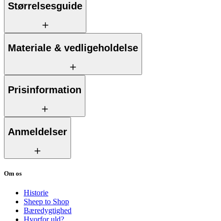
Størrelsesguide
Materiale & vedligeholdelse
Prisinformation
Anmeldelser
Om os
Historie
Sheep to Shop
Bæredygtighed
Hvorfor uld?