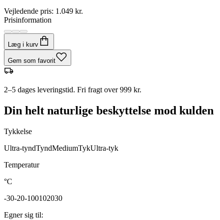
Vejledende pris
:
1.049 kr.
Prisinformation
Læg i kurv
Gem som favorit
2–5 dages leveringstid. Fri fragt over 999 kr.
Din helt naturlige beskyttelse mod kulden
Tykkelse
Ultra-tynd
Tynd
Medium
Tyk
Ultra-tyk
Temperatur
°C
-30
-20
-10
0
10
20
30
Egner sig til
: