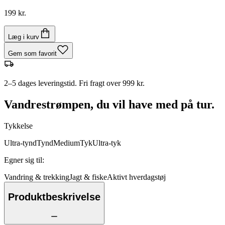
199 kr.
Læg i kurv
Gem som favorit
2–5 dages leveringstid. Fri fragt over 999 kr.
Vandrestrømpen, du vil have med på tur.
Tykkelse
Ultra-tynd
Tynd
Medium
Tyk
Ultra-tyk
Egner sig til
:
Vandring & trekking
Jagt & fiske
Aktivt hverdagstøj
Produktbeskrivelse