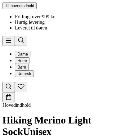
Til hovedindhold
Fri fragt over 999 kr
Hurtig levering
Leveret til døren
Dame
Herre
Børn
Udforsk
Hovedindhold
Hiking Merino Light
Sock
Unisex